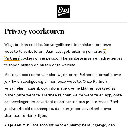
ga
Voor 22:00 uur besteld, maandag in huis
naar
de
Menu
hoofd
Zoeken
Privacy voorkeuren
content
›
›
ga
Interactie
naar
Wij gebruiken cookies (en vergelijkbare technieken) om onze
Je
Beauty
Make-up
Wenkbrauwmake-up
Wenkbrauwverf
met
de
website te verbeteren. Daarnaast gebruiken wij en onze
8
bent
Wenkbrauwverf Zwart
dit
zoekbalk
Partners
cookies om je persoonlijke aanbevelingen en advertenties
ers
Weleda
hier:
veld
ga
te tonen binnen en buiten onze website.
opent
naar
Met deze cookies verzamelen wij en onze Partners informatie over
een
de
je klik- en zoekgedrag binnen onze website. Onze Partners
Filteren
(1)
Sorteer
1
volledig
footer
verzamelen mogelijk ook informatie over je klik- en zoekgedrag
venster
buiten onze website. Hiermee kunnen we de website en app, onze
met
aanbevelingen en advertenties aanpassen aan je interesses. Zoek
geavanceerde
Zwart
je bijvoorbeeld op shampoo, dan kun je een advertentie over
zoekopties
shampoo te zien krijgen.
producten
Als je een Mijn Etos account hebt en hierop bent ingelogd, dan