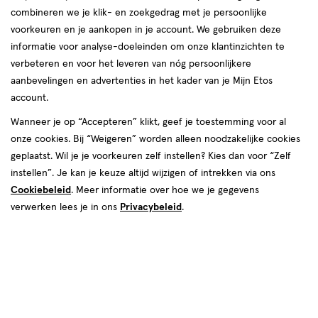
toevoegen
combineren we je klik- en zoekgedrag met je persoonlijke
aan
voorkeuren en je aankopen in je account. We gebruiken deze
verlanglijst
informatie voor analyse-doeleinden om onze klantinzichten te
verbeteren en voor het leveren van nóg persoonlijkere
aanbevelingen en advertenties in het kader van je Mijn Etos
account.
Wanneer je op “Accepteren” klikt, geef je toestemming voor al
€ 19.99
19
.
onze cookies. Bij “Weigeren” worden alleen noodzakelijke cookies
99
1 stuk
geplaatst. Wil je je voorkeuren zelf instellen? Kies dan voor “Zelf
L'Oréal Paris Brow Color
instellen”. Je kan je keuze altijd wijzigen of intrekken via ons
Wenkbrauwverf 1.0 Black 30 ML
Cookiebeleid
. Meer informatie over hoe we je gegevens
+1
verwerken lees je in ons
Privacybeleid
.
Toevoegen
1
verhoog aantal met één
,
Bijna uitverkocht!
Er zi
Gratis
bezorging vanaf €35