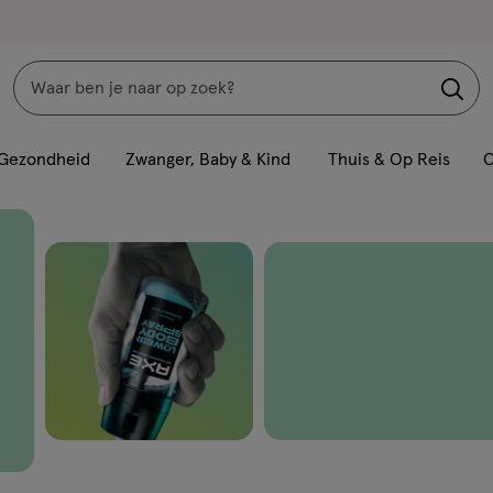
Zoeken
Interactie
met
Gezondheid
Zwanger, Baby & Kind
Thuis & Op Reis
C
dit
veld
opent
een
volledig
venster
met
geavanceerde
zoekopties