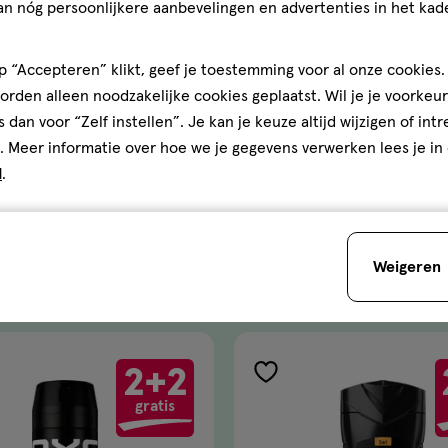
an nóg persoonlijkere aanbevelingen en advertenties in het kade
el jezelf te zijn, van top tot teen. Want als jij je fris voelt, straa
 “Accepteren” klikt, geef je toestemming voor al onze cookies. 
rden alleen noodzakelijke cookies geplaatst. Wil je je voorkeur
Shop AXE Lower Body Spray
s dan voor “Zelf instellen”. Je kan je keuze altijd wijzigen of int
. Meer informatie over hoe we je gegevens verwerken lees je in
d
.
Weigeren
2+2
gen
toevoegen
gratis
aan
ijst
verlanglijst