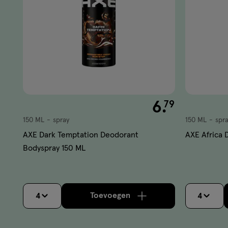
€ 6.79
6
.
79
150 ML
spray
150 ML
spr
spray
spray
AXE Dark Temptation Deodorant
AXE Africa 
Bodyspray 150 ML
Toevoegen
4
4
verhoog aantal met één
,
Limi