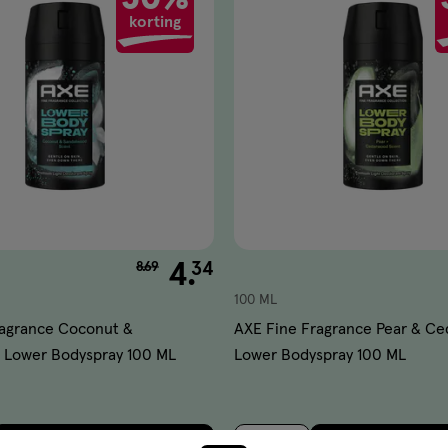
korting
aan
ijst
verlanglijst
van € 8.69 voor € 4.34
4
.
34
8
.
69
100 ML
ragrance Coconut &
AXE Fine Fragrance Pear & C
 Lower Bodyspray 100 ML
Lower Bodyspray 100 ML