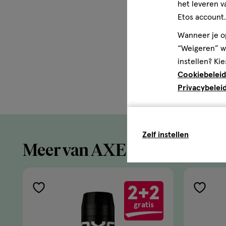
het leveren v
Etos account.
AXE helpt je om zonder twijf
Wanneer je op
“Weigeren” wo
instellen? Kie
Cookiebeleid
Privacybelei
Zelf instellen
Meer van AXE
2+2
toevoegen
toevoe
gratis
aan
aan
verlanglijst
verlangl