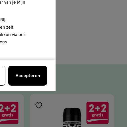
r van je Mijn
l je dat ook uit.
Bij
en zelf
rekken via ons
 ons
Accepteren
2+2
2+2
toevoegen
gratis
gratis
aan
verlanglijst