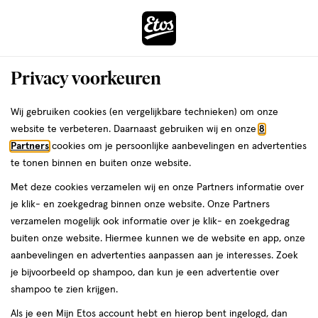
ga
Voor 22:00 uur besteld,
morgen in huis
naar
de
Menu
hoofd
Zoeken
Privacy voorkeuren
content
›
›
ga
Interactie
naar
Wij gebruiken cookies (en vergelijkbare technieken) om onze
Je
Douchegel
Alles van AXE
met
de
website te verbeteren. Daarnaast gebruiken wij en onze
8
bent
AXE Fine Fragrance Black Vanilla
dit
zoekbalk
Partners
cookies om je persoonlijke aanbevelingen en advertenties
ers
Weleda
hier:
veld
ga
Douchegel 225 ML
te tonen binnen en buiten onze website.
opent
naar
Met deze cookies verzamelen wij en onze Partners informatie over
een
de
225
225 ML
gel
je klik- en zoekgedrag binnen onze website. Onze Partners
volledig
ML,
footer
verzamelen mogelijk ook informatie over je klik- en zoekgedrag
venster
gel
2+2
buiten onze website. Hiermee kunnen we de website en app, onze
toevoegen
met
gratis
aanbevelingen en advertenties aanpassen aan je interesses. Zoek
aan
geavanceerde
je bijvoorbeeld op shampoo, dan kun je een advertentie over
verlanglijst
zoekopties
shampoo te zien krijgen.
Als je een Mijn Etos account hebt en hierop bent ingelogd, dan