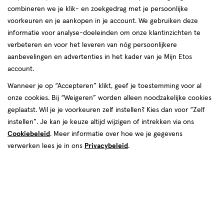
combineren we je klik- en zoekgedrag met je persoonlijke
voorkeuren en je aankopen in je account. We gebruiken deze
informatie voor analyse-doeleinden om onze klantinzichten te
verbeteren en voor het leveren van nóg persoonlijkere
aanbevelingen en advertenties in het kader van je Mijn Etos
account.
Wanneer je op “Accepteren” klikt, geef je toestemming voor al
€ 6.99
6
.
99
onze cookies. Bij “Weigeren” worden alleen noodzakelijke cookies
2+2 gratis
Product
geplaatst. Wil je je voorkeuren zelf instellen? Kies dan voor “Zelf
badge
Je bespaart €13,98 bij 4 stuks
instellen”. Je kan je keuze altijd wijzigen of intrekken via ons
tooltip
Cookiebeleid
. Meer informatie over hoe we je gegevens
Spaar 2 Air Miles
verwerken lees je in ons
Privacybeleid
.
Online op voorraad
Vóór 22:00 uur besteld, morgen in huis
4
In mijn winkelmandje
verhoog
aantal