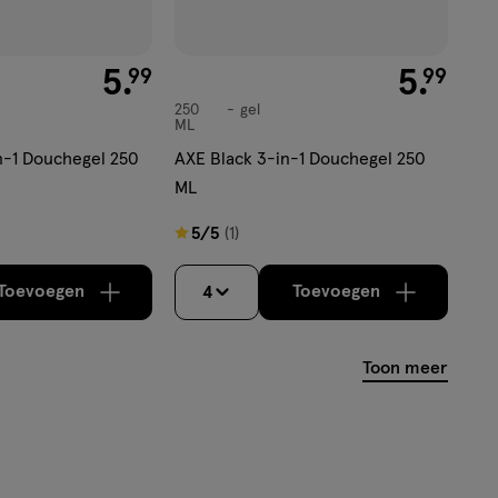
€ 5.99
5
.
€ 5.99
5
.
99
99
250
gel
gel
ML
n-1 Douchegel 250
AXE Black 3-in-1 Douchegel 250
ML
5
5/5
(1)
van
5
Toevoegen
Toevoegen
4
verhoog aantal met één
,
Limiet bereikt.
verhoog aantal m
Je kan maximaa
sterren
op
Toon meer
basis
van
1
reviews