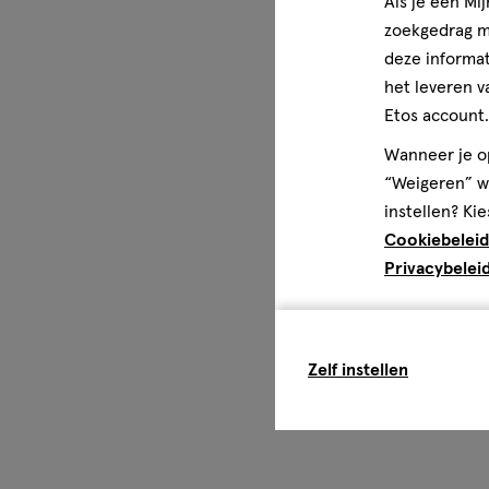
Als je een Mi
doorboren of verbranden. Buiten het bereik van kindere
zoekgedrag me
deze informat
het leveren v
Etos account.
Wanneer je op
“Weigeren” wo
instellen? Kie
Cookiebeleid
Privacybelei
Zelf instellen