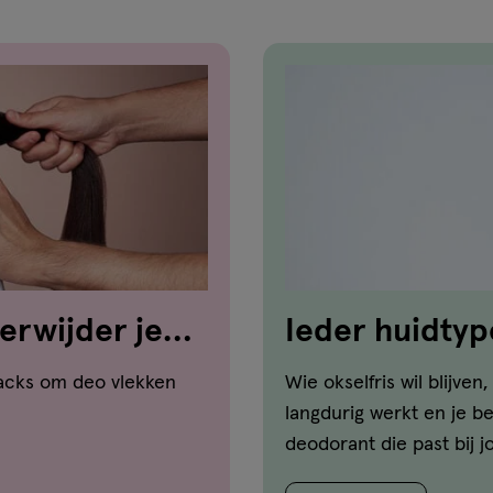
verwijder je
Ieder huidtyp
n
hacks om deo vlekken
Wie okselfris wil blijve
langdurig werkt en je b
deodorant die past bij j