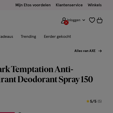
Mijn Etos voordelen
Klantenservice
Winkels
Inloggen
adeaus
Trending
Eerder gekocht
Alles van AXE
rk Temptation Anti-
rant Deodorant Spray 150
5
5/5
(5)
van