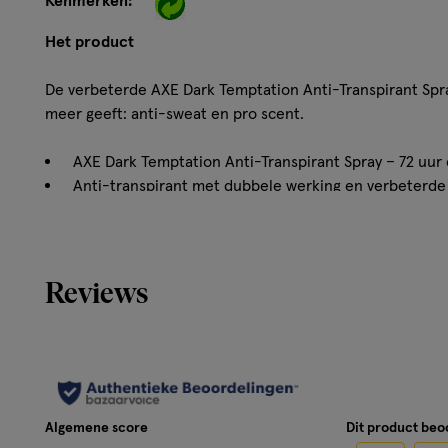
Kenmerken:
Het product
De verbeterde AXE Dark Temptation Anti-Transpirant Spray
meer geeft: anti-sweat en pro scent.
AXE Dark Temptation Anti-Transpirant Spray – 72 uur e
Anti-transpirant met dubbele werking en verbeterd
Spray met de onweerstaanbare geur van chocolade m
Spuit de spray onder je oksels om onweerstaanbaar t
Een anti-transpirant deodorant verpakt in oneindig 
Reviews
Geniet je van deze geur? Probeer dan ook eens AXE
Hoe werkt het?
De AXE Dark Temptation Anti-Transpirant Spray garandeer
het maakt niet uit wie er op je pad komt, je bent er 100% 
Algemene score
Dit product be