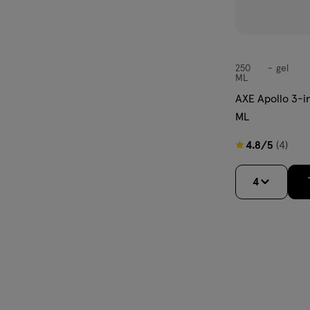
250
gel
gel
ML
AXE Apollo 3-i
ML
4.8
4.8/5
(4)
van
5
4
sterren
op
basis
van
4
reviews