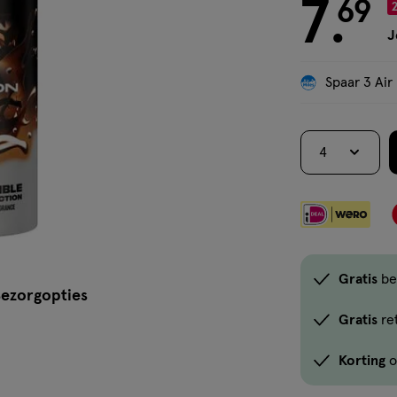
spray
7
€ 7.69
69
.
2
J
Spaar 3 Air
4
Gratis
be
ezorgopties
Gratis
re
Korting
o