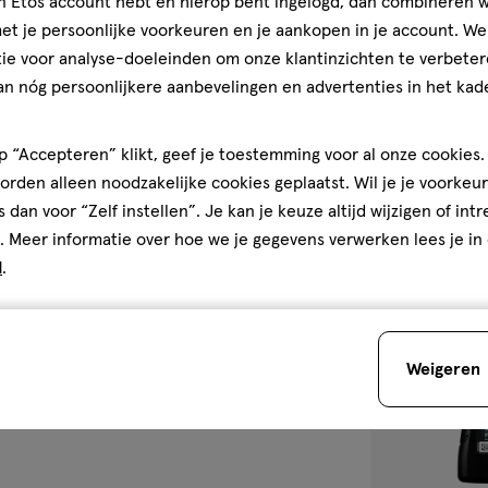
jn Etos account hebt en hierop bent ingelogd, dan combineren w
n houden.
250
gel
gel
t je persoonlijke voorkeuren en je aankopen in je account. W
ML
ie voor analyse-doeleinden om onze klantinzichten te verbeter
AXE Dark Tempt
an nóg persoonlijkere aanbevelingen en advertenties in het kade
Douchegel 250
4
 “Accepteren” klikt, geef je toestemming voor al onze cookies. 
rden alleen noodzakelijke cookies geplaatst. Wil je je voorkeur
s dan voor “Zelf instellen”. Je kan je keuze altijd wijzigen of int
. Meer informatie over hoe we je gegevens verwerken lees je in
d
.
toevoegen
aan
verlanglijst
Weigeren