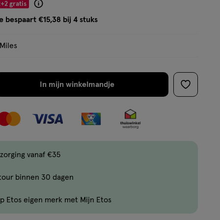
5
+2 gratis
Product
sterren
badge
e bespaart €15,38 bij 4 stuks
op
tooltip
basis
 Miles
van
5
reviews
In mijn winkelmandje
verhoog
toevoege
aantal
aan
met
verlanglijs
één
,
Bijna
zorging vanaf €35
uitverkocht!
tour binnen 30 dagen
Er
zijn
p Etos eigen merk met Mijn Etos
nog
maar