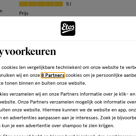
Kwaliteit, 5.0 van 5
5.0
en
Prijs
ingskracht een onweerstaanbare
Andere
Prijs, 4.0 van 5
4.0
e geven om ervoor te zorgen dat,
den
kt. Van onze deodorant
Gebruiksgemak
 we doen er alles aan om ervoor
Gebruiksgemak, 5.0 van 5
5.0
 AXE-huidverzorgingsproducten
y voorkeuren
toevoegen
n voor onze planeet. AXE streeft
aan
 of gerecyclede materialen
verlanglijst
 cookies (en vergelijkbare technieken) om onze website te verb
bruiken wij en onze
8 Partners
cookies om je persoonlijke aanb
te tonen binnen en buiten onze website.
ten. Stop het gebruik bij
ies verzamelen wij en onze Partners informatie over je klik- e
rukken zonder langdurig te
ebsite. Onze Partners verzamelen mogelijk ook informatie over 
. Niet in de richting van de
uiten onze website. Hiermee kunnen we de website en app, on
R: Zeer licht ontvlambare
 en advertenties aanpassen aan je interesses. Zoek je bijvoorb
ing. Verwijderd houden van
kun je een advertentie over shampoo te zien krijgen.
e ontstekingsbronnen. Niet
n spuiten. Ook na gebruik niet