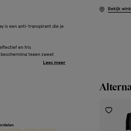
Bekijk win
 is een anti-transpirant die je
ffectief en fris
e bescherming tegen zweet
et een vleugje kruiden
e ruiken
recyclebaar aluminium
 Dark Temptation Douchegel
Alterna
toevoegen
t langdurig droge oksels. Dus
aan
klaar voor. Bovendien krijg je
oordelen
verlanglijst