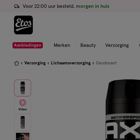
ga
Voor 22:00 uur besteld,
morgen in huis
naar
de
hoofd
content
ga
Merken
Beauty
Verzorging
Aanbiedingen
naar
de
Je
Verzorging
Lichaamsverzorging
Deodorant
zoekbalk
bent
ga
hier:
naar
de
footer
Video