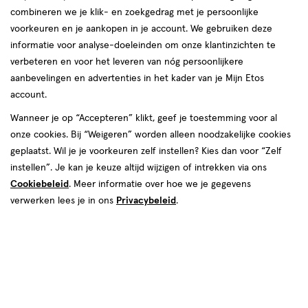
combineren we je klik- en zoekgedrag met je persoonlijke
Foamie
voorkeuren en je aankopen in je account. We gebruiken deze
informatie voor analyse-doeleinden om onze klantinzichten te
producten
verbeteren en voor het leveren van nóg persoonlijkere
aanbevelingen en advertenties in het kader van je Mijn Etos
toevoegen
account.
aan
verlanglijst
Wanneer je op “Accepteren” klikt, geef je toestemming voor al
onze cookies. Bij “Weigeren” worden alleen noodzakelijke cookies
geplaatst. Wil je je voorkeuren zelf instellen? Kies dan voor “Zelf
instellen”. Je kan je keuze altijd wijzigen of intrekken via ons
Cookiebeleid
. Meer informatie over hoe we je gegevens
verwerken lees je in ons
Privacybeleid
.
€ 5.99
5
.
99
40
spray
spray
GR
Foamie Droogshampoo Berry
Fresh
Toevoegen
1
verhoog aantal met één
,
Bijna uitverkocht!
Er zi