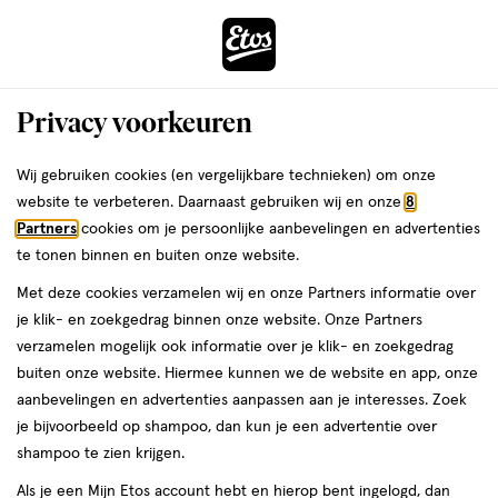
ga
Voor 22:00 uur besteld, maandag in huis
naar
de
Menu
hoofd
Zoeken
Privacy voorkeuren
content
›
›
ga
Interactie
naar
Wij gebruiken cookies (en vergelijkbare technieken) om onze
Je
Verzorging
met
de
website te verbeteren. Daarnaast gebruiken wij en onze
8
bent
Foamie Verzorging
dit
zoekbalk
Partners
cookies om je persoonlijke aanbevelingen en advertenties
ers
Weleda
hier:
veld
ga
te tonen binnen en buiten onze website.
opent
naar
Lichaamsverzorging
Gezichtsverzorging
Heren verzorging
Mond
Met deze cookies verzamelen wij en onze Partners informatie over
een
de
je klik- en zoekgedrag binnen onze website. Onze Partners
volledig
footer
verzamelen mogelijk ook informatie over je klik- en zoekgedrag
venster
buiten onze website. Hiermee kunnen we de website en app, onze
met
aanbevelingen en advertenties aanpassen aan je interesses. Zoek
geavanceerde
je bijvoorbeeld op shampoo, dan kun je een advertentie over
zoekopties
Filteren
(1)
Sorteer
1
shampoo te zien krijgen.
Als je een Mijn Etos account hebt en hierop bent ingelogd, dan