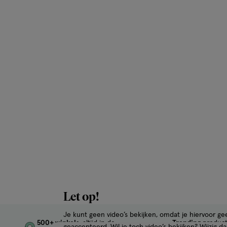
Let op!
Je kunt geen video’s bekijken, omdat je hiervoor g
500+ winkels
, altijd in de
Trending
produc