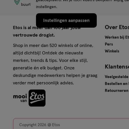
geaccepteerd. Wil je toch video’s bekijken? Wijzig da
buurt
merken
instellingen.
Instellingen aanpassen
Over Eto
Etos is al meer dan 100 jaar jouw
vertrouwde drogist.
Werken bij E
Pers
Shop in meer dan 520 winkels of online,
Winkels
altijd dichtbij! Ontdek de nieuwste
merken, trends & tips. Voor elke stijl,
Klantens
generatie én elk budget. Onze
deskundige medewerkers helpen je graag
Veelgestelde
verder met persoonlijk advies.
Bestellen en
Retourneren
Copyright 2026 @ Etos