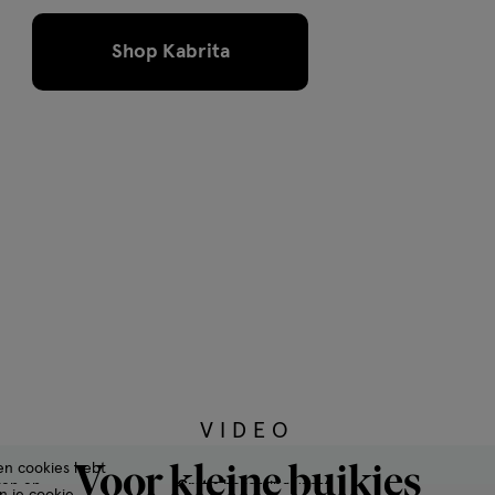
Shop Kabrita
VIDEO
Voor kleine buikjes
een cookies hebt
ten en
Gratis
bezorging vanaf