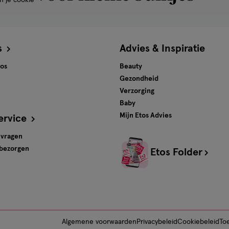
n je cookie
€35
s
Advies & Inspiratie
tos
Beauty
Gezondheid
Verzorging
Baby
Mijn Etos Advies
ervice
 vragen
 bezorgen
Etos Folder
Algemene voorwaarden
Privacybeleid
Cookiebeleid
Toe