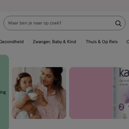
Zoeken
Interactie
met
Gezondheid
Zwanger, Baby & Kind
Thuis & Op Reis
C
dit
veld
opent
een
volledig
venster
ing
met
geavanceerde
zoekopties