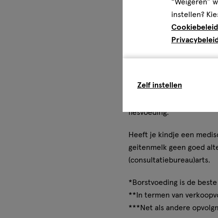
steeds meer ontdekt. Kabri
“Weigeren” wo
geitenmelkflesvoeding**. K
instellen? Kie
Cookiebeleid
De geitenmelk, die aan de
Privacybelei
tot een vriendelijk en vo
geitenmelk, waaronder de 
geitenmelkvet, 2’-FL en 
Zelf instellen
Kabrita opvolgmelk en peut
alternatief op basis van 
flesvoeding.
Heeft je kindje een medisc
geitenmelk geen goed alter
(consultatiebureau)arts.
*Borstvoeding is de beste
**In termen van verkoop
***Net als andere opvolg