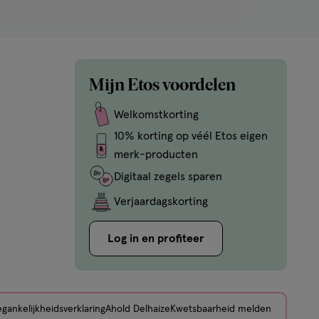
Gratis
retourneren
Etos
Mijn Etos voordelen
Welkomstkorting
10% korting op véél Etos eigen
merk-producten
Digitaal zegels sparen
Verjaardagskorting
Log in en profiteer
gankelijkheidsverklaring
Ahold Delhaize
Kwetsbaarheid melden