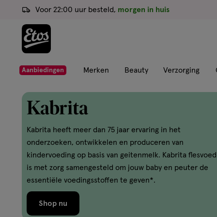
ga
Voor 22:00 uur besteld,
morgen in huis
naar
de
hoofd
content
ga
Merken
Beauty
Verzorging
Aanbiedingen
naar
de
Kabrita
zoekbalk
ga
Kabrita heeft meer dan 75 jaar ervaring in het
naar
onderzoeken, ontwikkelen en produceren van
de
kindervoeding op basis van geitenmelk. Kabrita flesvoed
footer
is met zorg samengesteld om jouw baby en peuter de
essentiële voedingsstoffen te geven*.
Shop nu