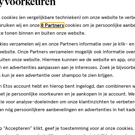
y voorkeuren
eutermelk Vanaf 1 Jaar 800
Kabrita 1 Zuigelingenmelk 0-
400 gram
 cookies (en vergelijkbare technieken) om onze website te verb
Toevoegen
Toevoege
bruiken wij en onze
8 Partners
cookies om je persoonlijke aanb
1
a uitverkocht!
Er zijn nog maar 29 producten op voorraad.
verhoog aantal met één
,
Bijna uitverkocht!
Er z
ver
te tonen binnen en buiten onze website.
ies verzamelen wij en onze Partners informatie over je klik- e
ebsite. Onze Partners verzamelen mogelijk ook informatie over 
uiten onze website. Hiermee kunnen we de website en app, on
 en advertenties aanpassen aan je interesses. Zoek je bijvoorb
kun je een advertentie over shampoo te zien krijgen.
jn Etos account hebt en hierop bent ingelogd, dan combineren w
n van Geitenmelk
t je persoonlijke voorkeuren en je aankopen in je account. W
ie voor analyse-doeleinden om onze klantinzichten te verbeter
r er zijn nogal wat keuzes als je overstapt naar flesvoeding*. He
an nóg persoonlijkere aanbevelingen en advertenties in het kade
eitenmelk voor je kindje?
ensen van oudsher meer geitenmelk dan koemelk. Ook in ons la
 “Accepteren” klikt, geef je toestemming voor al onze cookies. 