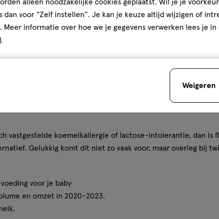
ta heeft al meer dan 75 jaar ervaring en is wereldwijd het Nr. 1 
rden alleen noodzakelijke cookies geplaatst. Wil je je voorkeur
abrita heeft het gehele proces van de geitenboerderij tot aan d
s dan voor “Zelf instellen”. Je kan je keuze altijd wijzigen of int
. Meer informatie over hoe we je gegevens verwerken lees je in
 basis staat van Kabrita flesvoeding, heeft een heleboel eigen
d
.
edzaam alternatief maken. Kabrita combineert de natuurlijke ei
A2-eiwitten en de milde smaak, met waardevolle voedingsstoffe
GOS vezels, BB-12® probiotica en DHA*** omega-3-vetzuren van
Weigeren
ermelk aan alle wettelijke voorschriften voor flesvoeding. Het 
geitenmelk, geschikt voor elke gezonde baby op het moment dat 
h vastgestelde koemelkallergie of lactose-intolerantie, dan is f
natief. Gelukkig komt dit niet zo vaak voor, maar overleg bij twij
 voeding voor je baby
volume en omzet in 2020-2023.
melk.