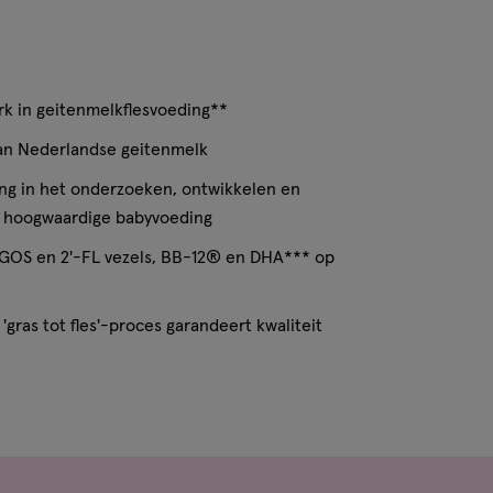
rk in geitenmelkflesvoeding**
van Nederlandse geitenmelk
ing in het onderzoeken, ontwikkelen en
e hoogwaardige babyvoeding
GOS en 2'-FL vezels, BB-12® en DHA*** op
'gras tot fles'-proces garandeert kwaliteit