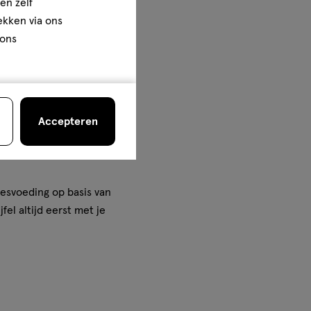
merk in
en zelf
e fles in eigen beheer.
rekken via ons
 ons
schappen die de opvolgmelk
genschappen van
n zoals o.a.
 algen. Uiteraard voldoen
Accepteren
is een veilig en compleet
je overstapt op
lesvoeding op basis van
fel altijd eerst met je