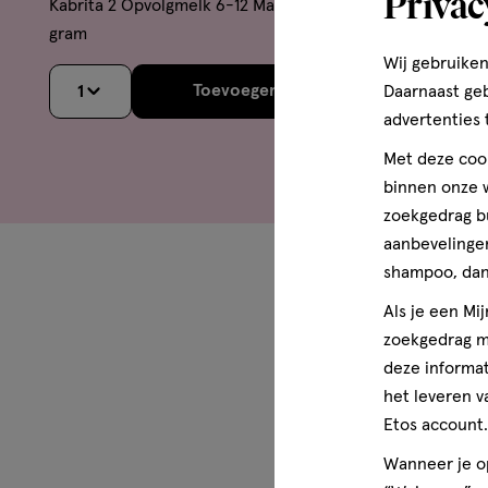
Privac
Kabrita 2 Opvolgmelk 6-12 Maanden 800
Kabrita 3 P
gram
gram
Wij gebruiken
Toevoegen
1
Daarnaast ge
1
verhoog aantal met één
,
Bijn
advertenties 
Met deze cook
binnen onze w
zoekgedrag b
aanbevelingen
shampoo, dan 
Als je een Mi
De voordele
zoekgedrag me
deze informat
Melk is goed voor elk, maa
het leveren v
flesvoeding op basis van g
Etos account.
In veel landen drinken m
Wanneer je op