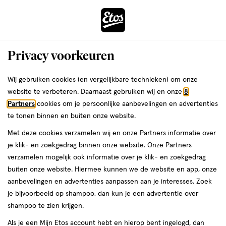
ga
Voor 22:00 uur besteld, maandag in huis
naar
de
Menu
hoofd
Zoeken
Privacy voorkeuren
content
›
›
ga
Interactie
naar
Wij gebruiken cookies (en vergelijkbare technieken) om onze
met
de
website te verbeteren. Daarnaast gebruiken wij en onze
8
dit
zoekbalk
Partners
cookies om je persoonlijke aanbevelingen en advertenties
ers
Weleda
veld
ga
te tonen binnen en buiten onze website.
opent
naar
Met deze cookies verzamelen wij en onze Partners informatie over
een
de
je klik- en zoekgedrag binnen onze website. Onze Partners
volledig
footer
verzamelen mogelijk ook informatie over je klik- en zoekgedrag
venster
Kenkô Baby
buiten onze website. Hiermee kunnen we de website en app, onze
met
aanbevelingen en advertenties aanpassen aan je interesses. Zoek
geavanceerde
Een natuurlijke huidverzorgingslijn voor moeder (in spé) en kind.
je bijvoorbeeld op shampoo, dan kun je een advertentie over
zoekopties
Gevoed door een enorm verlangen om de ongelooflijke eerste
shampoo te zien krijgen.
momenten van mama en haar kleintje te koesteren.
Als je een Mijn Etos account hebt en hierop bent ingelogd, dan