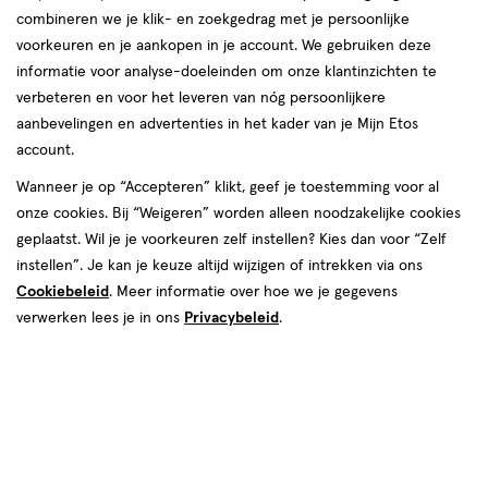
combineren we je klik- en zoekgedrag met je persoonlijke
Shop Kenkô Baby
voorkeuren en je aankopen in je account. We gebruiken deze
informatie voor analyse-doeleinden om onze klantinzichten te
verbeteren en voor het leveren van nóg persoonlijkere
aanbevelingen en advertenties in het kader van je Mijn Etos
Kenkô Baby
account.
Wanneer je op “Accepteren” klikt, geef je toestemming voor al
100% natuurlijke biologische verzorgingslijn
onze cookies. Bij “Weigeren” worden alleen noodzakelijke cookies
Alle ingrediënten zijn van hoge kwaliteit
geplaatst. Wil je je voorkeuren zelf instellen? Kies dan voor “Zelf
Gemaakt door moeders, met moeders, voor moeders – en hun
instellen”. Je kan je keuze altijd wijzigen of intrekken via ons
kleintjes
Cookiebeleid
. Meer informatie over hoe we je gegevens
verwerken lees je in ons
Privacybeleid
.
Ontdek Kenkô