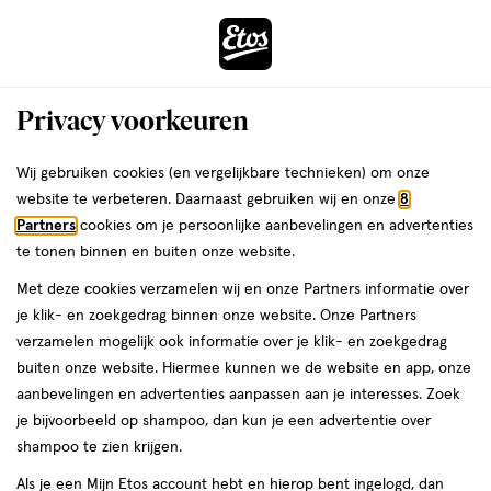
ga
Voor 22:00 uur besteld,
morgen in huis
naar
de
Menu
hoofd
Zoeken
Privacy voorkeuren
content
›
ga
Interactie
naar
Wij gebruiken cookies (en vergelijkbare technieken) om onze
Je
Huidverzorging
Alles van Kenko Baby
met
de
website te verbeteren. Daarnaast gebruiken wij en onze
8
bent
Kenkô Mama Creamy Belly Balm 125
dit
zoekbalk
Partners
cookies om je persoonlijke aanbevelingen en advertenties
da
hier:
veld
ga
ML
te tonen binnen en buiten onze website.
opent
naar
Met deze cookies verzamelen wij en onze Partners informatie over
een
de
125
125 ML
je klik- en zoekgedrag binnen onze website. Onze Partners
volledig
ML,
footer
verzamelen mogelijk ook informatie over je klik- en zoekgedrag
venster
20%
buiten onze website. Hiermee kunnen we de website en app, onze
toevoegen
met
korting
aanbevelingen en advertenties aanpassen aan je interesses. Zoek
aan
geavanceerde
je bijvoorbeeld op shampoo, dan kun je een advertentie over
verlanglijst
zoekopties
shampoo te zien krijgen.
Als je een Mijn Etos account hebt en hierop bent ingelogd, dan