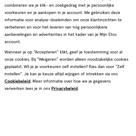
combineren we je klik- en zoekgedrag met je persoonlijke
voorkeuren en je aankopen in je account. We gebruiken deze
informatie voor analyse-doeleinden om onze klantinzichten te
verbeteren en voor het leveren van nóg persoonlijkere
aanbevelingen en advertenties in het kader van je Mijn Etos
account.
Wanneer je op “Accepteren” klikt, geef je toestemming voor al
van € 21.95 voor € 17.56
21
.
95
onze cookies. Bij “Weigeren” worden alleen noodzakelijke cookies
20% korting
Product
17
.
56
geplaatst. Wil je je voorkeuren zelf instellen? Kies dan voor “Zelf
badge
Je bespaart €4,39
instellen”. Je kan je keuze altijd wijzigen of intrekken via ons
tooltip
Cookiebeleid
. Meer informatie over hoe we je gegevens
verwerken lees je in ons
Privacybeleid
.
Spaar 7 Air Miles
Online op voorraad
Vóór 22:00 uur besteld, morgen in huis
1
In mijn winkelmandje
verhoog