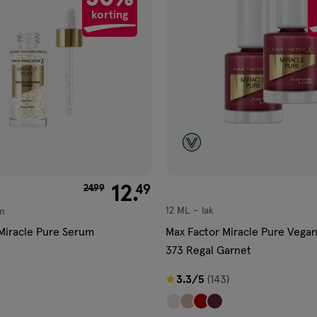
korting
aan
ijst
verlanglijst
van € 24.99 voor € 12.49
12
.
49
24
.
99
12 ML
lak
m
lak
Miracle Pure Serum
Max Factor Miracle Pure Vegan
373 Regal Garnet
3.3
3.3/5
(143)
van
5