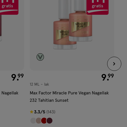
gratis
gratis
aan
verlanglijst
€ 9.99
9
.
€ 9.99
9
.
99
99
12 ML
lak
12 
lak
lak
 Nagellak
Max Factor Miracle Pure Vegan Nagellak
Max
232 Tahitian Sunset
305
3.3
3.3
3.3/5
(143)
3
van
van
5
5