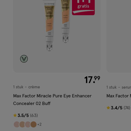
gratis
aan
aan
verlanglijst
verlangl
€ 17.99
17
.
99
1 stuk
crème
1 stuk
seru
crème
serum
Max Factor Miracle Pure Eye Enhancer
Max Factor 
Concealer 02 Buff
3.4
3.4/5
(74)
3.5
van
3.5/5
(63)
van
5
+2
5
sterren