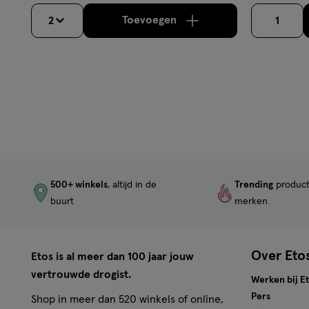
sterren
op
Toevoegen
2
1
verhoog aantal met één
,
Bijn
op
basis
basis
van
van
74
63
reviews
reviews
500+ winkels
, altijd in de
Trending
produc
buurt
merken
Over Eto
Etos is al meer dan 100 jaar jouw
vertrouwde drogist.
Werken bij E
Pers
Shop in meer dan 520 winkels of online,