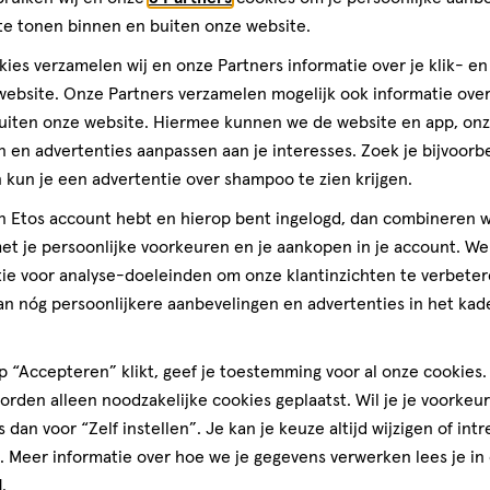
te tonen binnen en buiten onze website.
de nieuwe
Hydratint Essence Foundation
! Een innovatieve form
ie voor 71% uit water bestaat. Deze formule geeft direct een i
ies verzamelen wij en onze Partners informatie over je klik- e
uur optimaal gehydrateerd.
ebsite. Onze Partners verzamelen mogelijk ook informatie over 
uiten onze website. Hiermee kunnen we de website en app, on
or's
Skin-Restoring Serum Foundation
, een 2-in-1 formule die
 en advertenties aanpassen aan je interesses. Zoek je bijvoorb
rtijd de huid helpt herstellen. Met als klinisch bewezen resulta
kun je een advertentie over shampoo te zien krijgen.
jn Etos account hebt en hierop bent ingelogd, dan combineren w
ancer
is een concealer op basis van huidverzorging verrijkt met 
t je persoonlijke voorkeuren en je aankopen in je account. W
 verstevigt. De lichte formule smelt in de huid en verbergt donk
ie voor analyse-doeleinden om onze klantinzichten te verbeter
an nóg persoonlijkere aanbevelingen en advertenties in het kade
eeft je huid een vitamineboost voor een gezonde gloed. Dit ser
ne C, hyaluronzuur en niacinamide B3, verstevigt en verbetert 
 “Accepteren” klikt, geef je toestemming voor al onze cookies. 
met je foundation, of voeg het als onderdeel toe aan je skincare
rden alleen noodzakelijke cookies geplaatst. Wil je je voorkeur
s dan voor “Zelf instellen”. Je kan je keuze altijd wijzigen of int
proving Foundation
, verrijkt met collageencomplex, vitamine C 
. Meer informatie over hoe we je gegevens verwerken lees je in
t 24 uur lang. Deze medium-dekkende foundation bevat SPF30 o
d
.