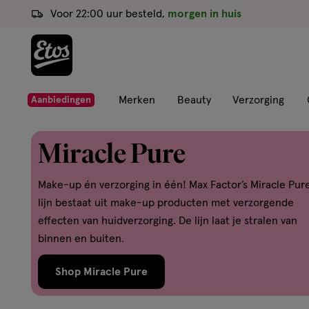
ga
Voor 22:00 uur besteld,
morgen in huis
naar
de
hoofd
content
ga
Merken
Beauty
Verzorging
Aanbiedingen
naar
de
Miracle Pure
zoekbalk
ga
Make-up én verzorging in één! Max Factor’s Miracle Pur
naar
lijn bestaat uit make-up producten met verzorgende
de
effecten van huidverzorging. De lijn laat je stralen van
footer
binnen en buiten.
Shop Miracle Pure