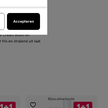
formule met hyaluronzuur,
Accepteren
 natuurlijke, gezonde blos
ure Cream Blush en
ris en stralend uit laat
Bijna uitverkocht
1+1
1+1
toevoegen