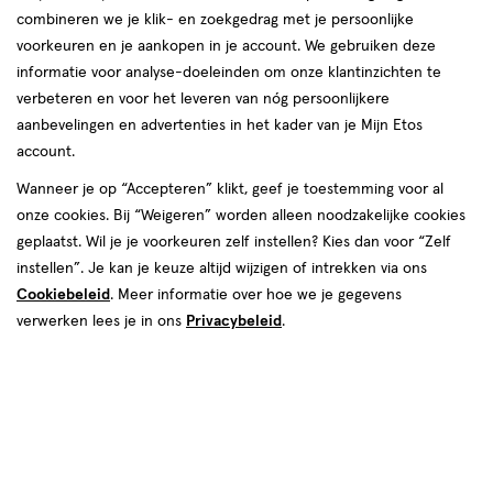
combineren we je klik- en zoekgedrag met je persoonlijke
VSM
voorkeuren en je aankopen in je account. We gebruiken deze
informatie voor analyse-doeleinden om onze klantinzichten te
producten
verbeteren en voor het leveren van nóg persoonlijkere
aanbevelingen en advertenties in het kader van je Mijn Etos
toevoegen
toevoegen
account.
aan
aan
verlanglijst
verlanglijst
Wanneer je op “Accepteren” klikt, geef je toestemming voor al
onze cookies. Bij “Weigeren” worden alleen noodzakelijke cookies
geplaatst. Wil je je voorkeuren zelf instellen? Kies dan voor “Zelf
instellen”. Je kan je keuze altijd wijzigen of intrekken via ons
Cookiebeleid
. Meer informatie over hoe we je gegevens
verwerken lees je in ons
Privacybeleid
.
€ 8.49
8
.
€ 13.29
13
.
49
29
40
gel
gel
20
spray
GR
spray
ML
VSM Kind Prrrikweg Spray 20 ML
VSM Kind Arnikind Vallen en
Stoten Gel 40 gram
Toevoegen
Toevoegen
1
1
verhoog aantal met één
,
Bijna uitverkocht!
verhoog aanta
Er zi