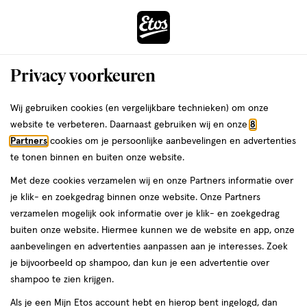
ga
Voor 22:00 uur besteld,
morgen in huis
naar
de
Menu
hoofd
Zoeken
Privacy voorkeuren
content
›
›
ga
Interactie
naar
Wij gebruiken cookies (en vergelijkbare technieken) om onze
Je
Gezondheid
Zelfzorg
Zelfzorg kind
met
de
website te verbeteren. Daarnaast gebruiken wij en onze
8
bent
VSM Zelfzorg kind
dit
zoekbalk
Partners
cookies om je persoonlijke aanbevelingen en advertenties
ers
Weleda
hier:
veld
ga
te tonen binnen en buiten onze website.
opent
naar
Pijn
Griep
Verkoudheid
Huid
Kindervitaminen
Met deze cookies verzamelen wij en onze Partners informatie over
een
de
je klik- en zoekgedrag binnen onze website. Onze Partners
volledig
footer
verzamelen mogelijk ook informatie over je klik- en zoekgedrag
venster
buiten onze website. Hiermee kunnen we de website en app, onze
met
aanbevelingen en advertenties aanpassen aan je interesses. Zoek
geavanceerde
je bijvoorbeeld op shampoo, dan kun je een advertentie over
zoekopties
Filteren
(6)
Sorteer
1
shampoo te zien krijgen.
Als je een Mijn Etos account hebt en hierop bent ingelogd, dan