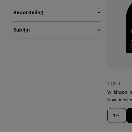
aan
verlangl
Beoordeling
Sublijn
3 stuks
Wilkinson I
Navulmesjes
1