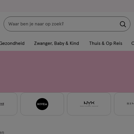
Zoeken
Interactie
met
Gezondheid
Zwanger, Baby & Kind
Thuis & Op Reis
C
dit
veld
opent
een
volledig
venster
met
geavanceerde
zoekopties
en