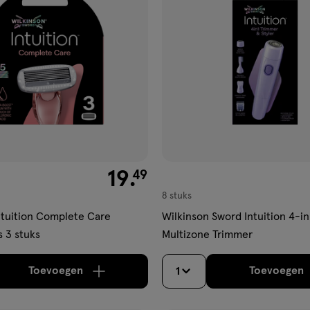
aan
ijst
verlanglijst
€ 19.49
19
.
49
8 stuks
ntuition Complete Care
Wilkinson Sword Intuition 4-in
 3 stuks
Multizone Trimmer
Toevoegen
Toevoegen
1
verhoog aantal met één
,
Bijna uitverkocht!
Er zi
verh