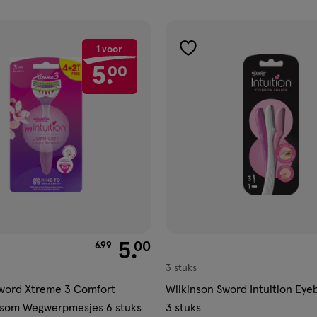
ucten
1 voor
gen
toevoegen
5.
00
aan
ijst
verlanglijst
van € 6.99 voor € 5.00
5
.
00
6
.
99
3 stuks
Sword Xtreme 3 Comfort
Wilkinson Sword Intuition Ey
ssom Wegwerpmesjes 6 stuks
3 stuks