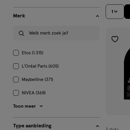
1
Merk
Welk merk zoek je?
toevoe
aan
Etos (1.315)
verlangl
L'Oréal Paris (605)
Maybelline (371)
NIVEA (368)
Toon meer
Type aanbieding
3 stuks