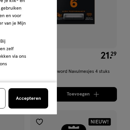
e je klik- en
e gebruiken
en en voor
r van je Mijn
Bij
en zelf
€ 14.29
14
.
€ 21.29
21
.
29
29
rekken via ons
4 stuks
 ons
-1 Sensitive
Wilkinson 6 Sword Navulmesjes 4 stuks
Toevoegen
1
aximaal 50 items bestellen van dit type product.
oog aantal met één
,
Bijna uitverkocht!
Er zijn nog maar 9 pro
verhoog aantal met é
Accepteren
toevoegen