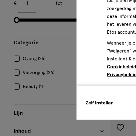
Als je een Mi
€
tot
€
zoekgedrag me
deze informat
het leveren v
Etos account.
Categorie
Wanneer je op
“Weigeren” wo
Overig (26)
instellen? Kie
15 stuks
Cookiebeleid
Verzorging (26)
Privacybelei
Wilkinson S
Wegwerpmes
Beauty (1)
1
Zelf instellen
Lijn
Inhoud
toevoe