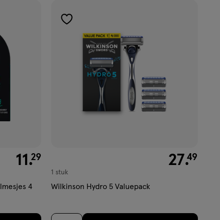
toevoegen
aan
verlanglijst
€ 11.29
11
.
€ 27.49
27
.
29
49
1 stuk
lmesjes 4
Wilkinson Hydro 5 Valuepack