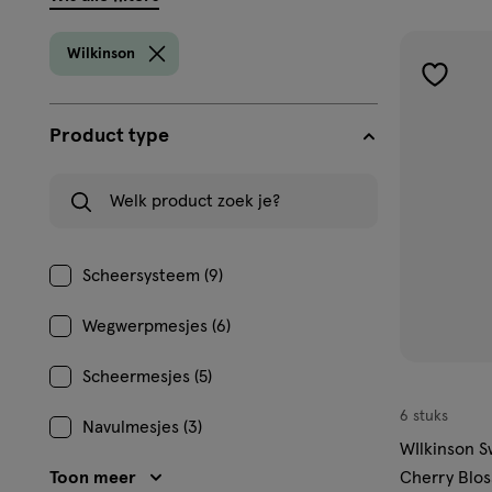
filters
prod
Wilkinson
toevoe
aan
Product type
verlangl
Welk product zoek je?
Scheersysteem (9)
Wegwerpmesjes (6)
Scheermesjes (5)
6 stuks
Navulmesjes (3)
WIlkinson 
Toon meer
Cherry Blo