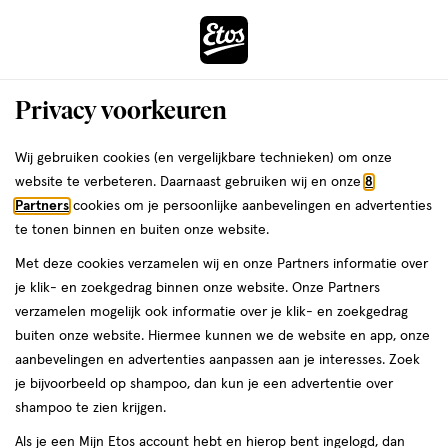
ga
Voor 22:00 uur besteld,
morgen in huis
naar
de
Menu
hoofd
Zoeken
Privacy voorkeuren
content
›
›
ga
Interactie
naar
Wij gebruiken cookies (en vergelijkbare technieken) om onze
Je
Wegwerpscheermesjes
Alles van Wilkinson
met
de
website te verbeteren. Daarnaast gebruiken wij en onze
8
bent
Wilkinson Sword Extra 2 Sensitive
dit
zoekbalk
Partners
cookies om je persoonlijke aanbevelingen en advertenties
ers
Weleda
hier:
veld
ga
Wegwerpmesjes 15 stuks
te tonen binnen en buiten onze website.
opent
naar
Met deze cookies verzamelen wij en onze Partners informatie over
een
de
15
15 stuks
je klik- en zoekgedrag binnen onze website. Onze Partners
volledig
stuks,
footer
verzamelen mogelijk ook informatie over je klik- en zoekgedrag
venster
1 voor
buiten onze website. Hiermee kunnen we de website en app, onze
toevoegen
met
00
5.
aanbevelingen en advertenties aanpassen aan je interesses. Zoek
aan
geavanceerde
je bijvoorbeeld op shampoo, dan kun je een advertentie over
verlanglijst
zoekopties
shampoo te zien krijgen.
Als je een Mijn Etos account hebt en hierop bent ingelogd, dan