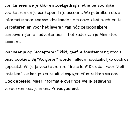
combineren we je klik- en zoekgedrag met je persoonlijke
voorkeuren en je aankopen in je account. We gebruiken deze
informatie voor analyse-doeleinden om onze klantinzichten te
verbeteren en voor het leveren van nóg persoonlijkere
aanbevelingen en advertenties in het kader van je Mijn Etos
account.
Wanneer je op “Accepteren” klikt, geef je toestemming voor al
van € 6.95 voor € 5.00
6
.
95
onze cookies. Bij “Weigeren” worden alleen noodzakelijke cookies
1 voor 5.00
Product
5
.
00
geplaatst. Wil je je voorkeuren zelf instellen? Kies dan voor “Zelf
badge
Je bespaart €1,95
instellen”. Je kan je keuze altijd wijzigen of intrekken via ons
tooltip
Cookiebeleid
. Meer informatie over hoe we je gegevens
verwerken lees je in ons
Privacybeleid
.
Spaar 2 Air Miles
Online op voorraad
Vóór 22:00 uur besteld, morgen in huis
1
In mijn winkelmandje
verhoog