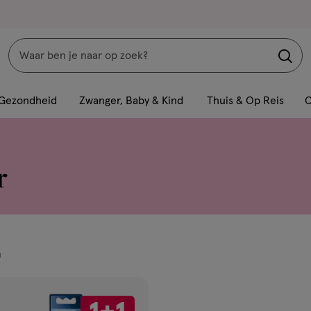
Zoeken
Interactie
met
Gezondheid
Zwanger, Baby & Kind
Thuis & Op Reis
C
dit
veld
opent
r
een
volledig
venster
met
geavanceerde
n
zoekopties
ucten