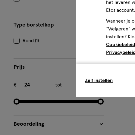
het leveren v
Etos account.
Wanneer je op
Type borstelkop
“Weigeren” wo
instellen? Kie
Rond (1)
Cookiebeleid
Privacybelei
Prijs
Minimum bedrag
Maximum bedrag
Zelf instellen
€
tot
€
Beoordeling