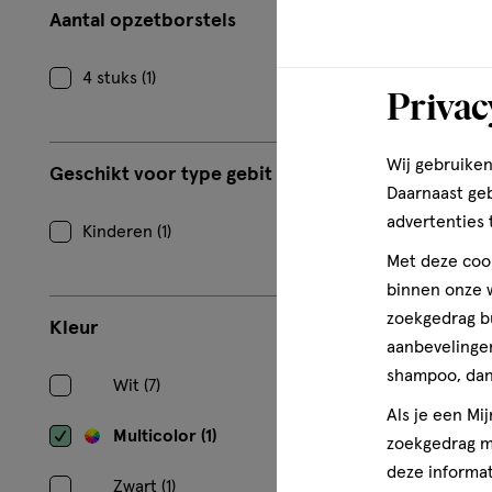
Aantal opzetborstels
4 stuks (1)
Privac
Wij gebruiken
Geschikt voor type gebit
Daarnaast ge
advertenties 
Kinderen (1)
Met deze cook
binnen onze w
zoekgedrag b
Kleur
aanbevelingen
shampoo, dan 
Wit (7)
Als je een Mi
Multicolor (1)
zoekgedrag me
deze informat
Zwart (1)