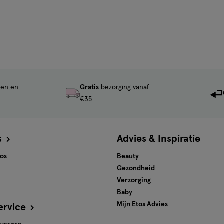
ten en
Gratis
bezorging vanaf
€35
s
Advies & Inspiratie
tos
Beauty
Gezondheid
Verzorging
Baby
Mijn Etos Advies
ervice