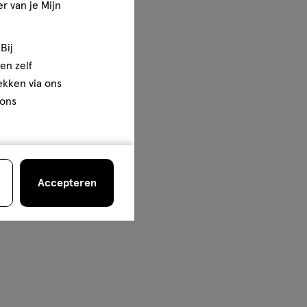
r van je Mijn
Bij
en zelf
rekken via ons
 ons
Accepteren