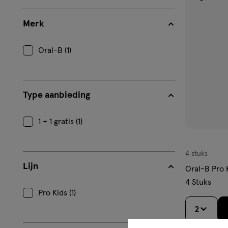
toevoe
aan
Merk
verlangl
Oral-B (1)
Type aanbieding
1 + 1 gratis (1)
4 stuks
Lijn
Oral-B Pro 
4 Stuks
Pro Kids (1)
2