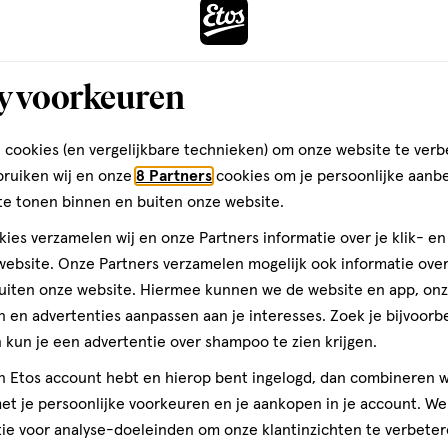
Gratis
bezorging vanaf €35
Gratis
retour binnen 30 dag
y voorkeuren
 cookies (en vergelijkbare technieken) om onze website te verb
bruiken wij en onze
8 Partners
cookies om je persoonlijke aanb
te tonen binnen en buiten onze website.
ies verzamelen wij en onze Partners informatie over je klik- e
ebsite. Onze Partners verzamelen mogelijk ook informatie over 
uiten onze website. Hiermee kunnen we de website en app, on
 en advertenties aanpassen aan je interesses. Zoek je bijvoorb
kun je een advertentie over shampoo te zien krijgen.
jn Etos account hebt en hierop bent ingelogd, dan combineren w
t je persoonlijke voorkeuren en je aankopen in je account. W
ie voor analyse-doeleinden om onze klantinzichten te verbeter