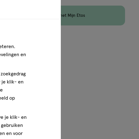
en
Korting
op Etos Merk met Mijn Etos
1
van
1
eteren.
evelingen en
n zoekgedrag
je klik- en
ze
eeld op
e je klik- en
e gebruiken
en en voor