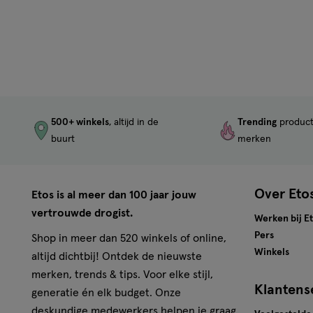
500+ winkels
, altijd in de
Trending
produc
buurt
merken
Over Eto
Etos is al meer dan 100 jaar jouw
vertrouwde drogist.
Werken bij E
Pers
Shop in meer dan 520 winkels of online,
Winkels
altijd dichtbij! Ontdek de nieuwste
merken, trends & tips. Voor elke stijl,
Klantens
generatie én elk budget. Onze
deskundige medewerkers helpen je graag