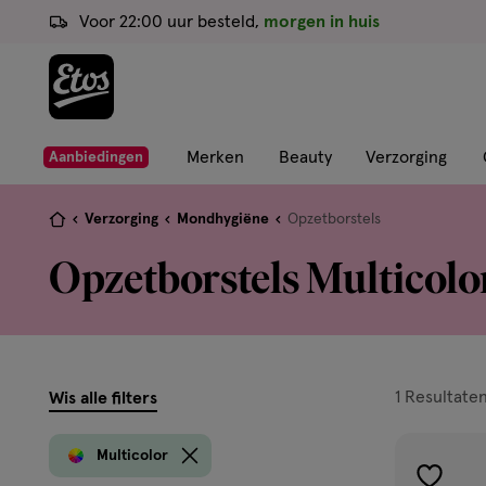
ga
Voor 22:00 uur besteld,
morgen in huis
naar
de
hoofd
content
ga
Merken
Beauty
Verzorging
Aanbiedingen
naar
de
Je
Verzorging
Mondhygiëne
Opzetborstels
zoekbalk
bent
Opzetborstels Multicolo
ga
hier:
naar
de
footer
filters
1
Resultate
Wis alle filters
prod
Multicolor