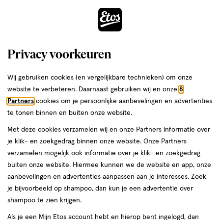
ga
Voor 22:00 uur besteld,
morgen in huis
naar
de
Menu
hoofd
Zoeken
Privacy voorkeuren
content
›
›
ga
Interactie
naar
Wij gebruiken cookies (en vergelijkbare technieken) om onze
met
de
website te verbeteren. Daarnaast gebruiken wij en onze
8
dit
zoekbalk
Partners
cookies om je persoonlijke aanbevelingen en advertenties
ers
Weleda
veld
ga
te tonen binnen en buiten onze website.
opent
naar
Met deze cookies verzamelen wij en onze Partners informatie over
een
de
je klik- en zoekgedrag binnen onze website. Onze Partners
volledig
footer
verzamelen mogelijk ook informatie over je klik- en zoekgedrag
venster
buiten onze website. Hiermee kunnen we de website en app, onze
met
aanbevelingen en advertenties aanpassen aan je interesses. Zoek
geavanceerde
je bijvoorbeeld op shampoo, dan kun je een advertentie over
zoekopties
shampoo te zien krijgen.
Als je een Mijn Etos account hebt en hierop bent ingelogd, dan