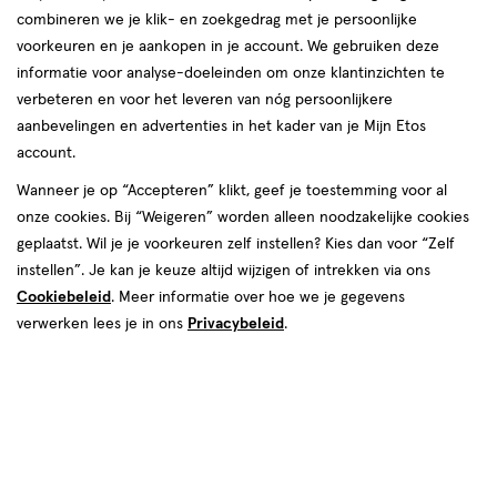
Beste Winkelketen
combineren we je klik- en zoekgedrag met je persoonlijke
van Nederland!
voorkeuren en je aankopen in je account. We gebruiken deze
informatie voor analyse-doeleinden om onze klantinzichten te
verbeteren en voor het leveren van nóg persoonlijkere
Hoera! We zijn verkozen tot Beste Winkelketen van
aanbevelingen en advertenties in het kader van je Mijn Etos
Nederland in de categorie Persoonlijke Verzorging. Wat zijn
account.
we ontzettend trots! We bedanken iedereen die op ons
Wanneer je op “Accepteren” klikt, geef je toestemming voor al
heeft gestemd.
onze cookies. Bij “Weigeren” worden alleen noodzakelijke cookies
geplaatst. Wil je je voorkeuren zelf instellen? Kies dan voor “Zelf
instellen”. Je kan je keuze altijd wijzigen of intrekken via ons
Artikel opslaan
Cookiebeleid
. Meer informatie over hoe we je gegevens
verwerken lees je in ons
Privacybeleid
.
PERSBERICHT
Zaandam, 17 september 2019
Etos beste winkel op gebied van
persoonlijke verzorging