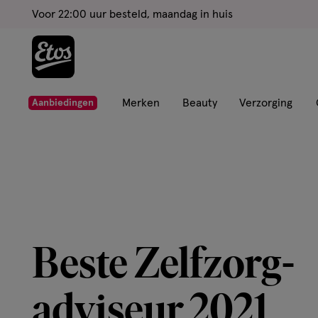
ga
Voor 22:00 uur besteld, maandag in huis
naar
de
hoofd
content
ga
Merken
Beauty
Verzorging
Aanbiedingen
naar
de
zoekbalk
ga
naar
de
footer
Beste Zelfzorg-
adviseur 2021