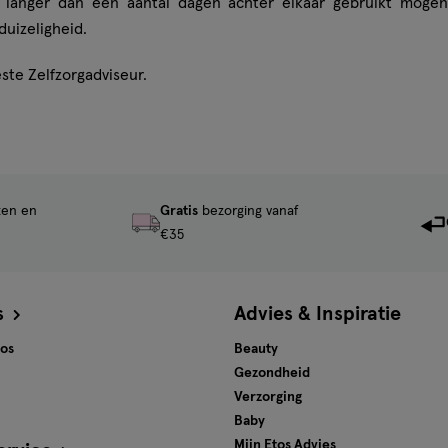
 langer dan een aantal dagen achter elkaar gebruikt mogen
duizeligheid.
te Zelfzorgadviseur.
ten en
Gratis
bezorging vanaf
€35
s
Advies & Inspiratie
tos
Beauty
Gezondheid
Verzorging
Baby
Mijn Etos Advies