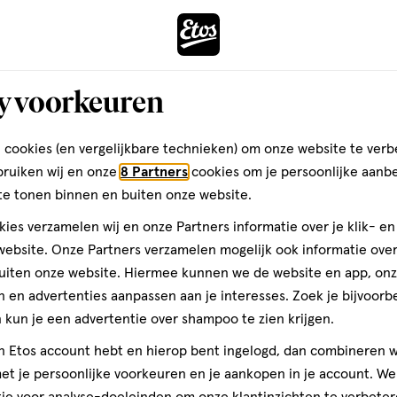
T
y voorkeuren
 Connie Verheijen Beste Zelfzor
 cookies (en vergelijkbare technieken) om onze website te verb
bruiken wij en onze
8 Partners
cookies om je persoonlijke aanb
te tonen binnen en buiten onze website.
ies verzamelen wij en onze Partners informatie over je klik- e
ozen tot Beste Zelfzorgadviseur van Nederland 2021. Zij werk
ebsite. Onze Partners verzamelen mogelijk ook informatie over 
aar mocht zij zichzelf al beste zelfzorgadviseur binnen Eto
uiten onze website. Hiermee kunnen we de website en app, on
 en advertenties aanpassen aan je interesses. Zoek je bijvoorb
elfzorgadviseur zet de drogist die haar klanten het beste advi
kun je een advertentie over shampoo te zien krijgen.
 het zonnetje. Kennis en deskundig advies staan hierbij cent
jn Etos account hebt en hierop bent ingelogd, dan combineren w
 de eerste twee rondes van de verkiezing, waarbij een vragenlij
t je persoonlijke voorkeuren en je aankopen in je account. W
 mystery shopper, kwam Connie Verheijen als beste uit de bu
ie voor analyse-doeleinden om onze klantinzichten te verbeter