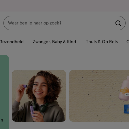
Zoeken
Interactie
met
Gezondheid
Zwanger, Baby & Kind
Thuis & Op Reis
C
dit
veld
opent
een
volledig
venster
met
geavanceerde
zoekopties
en