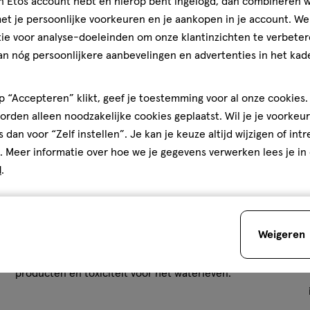
jn Etos account hebt en hierop bent ingelogd, dan combineren w
t je persoonlijke voorkeuren en je aankopen in je account. W
ie voor analyse-doeleinden om onze klantinzichten te verbeter
an nóg persoonlijkere aanbevelingen en advertenties in het kade
 “Accepteren” klikt, geef je toestemming voor al onze cookies. 
rden alleen noodzakelijke cookies geplaatst. Wil je je voorkeur
s dan voor “Zelf instellen”. Je kan je keuze altijd wijzigen of int
. Meer informatie over hoe we je gegevens verwerken lees je in
d
.
Cosmos Natural
Cosmos Natural is een milieulabel voor cosmetica en
Weigeren
verzorgingsproducten. Het label hanteert strenge
normen voor de biologische afbreekbaarheid van de
producten en toxiciteit voor het waterleven.