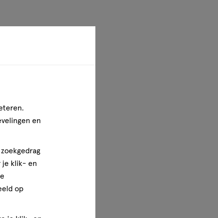
eteren.
evelingen en
n zoekgedrag
je klik- en
reld om ons heen. Daarom
ze
erken geven informatie
eeld op
roducten worden