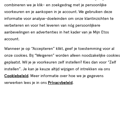
combineren we je klik- en zoekgedrag met je persoonlijke
voorkeuren en je aankopen in je account. We gebruiken deze
producten
Bijna uitverkocht
informatie voor analyse-doeleinden om onze klantinzichten te
toevoegen
toevoegen
verbeteren en voor het leveren van nóg persoonlijkere
aan
aan
aanbevelingen en advertenties in het kader van je Mijn Etos
verlanglijst
verlanglijst
account.
Wanneer je op “Accepteren” klikt, geef je toestemming voor al
onze cookies. Bij “Weigeren” worden alleen noodzakelijke cookies
geplaatst. Wil je je voorkeuren zelf instellen? Kies dan voor “Zelf
instellen”. Je kan je keuze altijd wijzigen of intrekken via ons
Cookiebeleid
. Meer informatie over hoe we je gegevens
€ 9.99
9
.
€ 9.99
9
.
99
99
50
spray
verwerken lees je in ons
Privacybeleid
.
spray
50
spray
ML
spray
ML
Amando Noir Aftershave 50 ML
Amando Mystery Aftershave 50
ML
Toevoegen
Toevoegen
1
1
verhoog aantal met één
,
Bijna uitverkocht!
verhoog aanta
Er zi