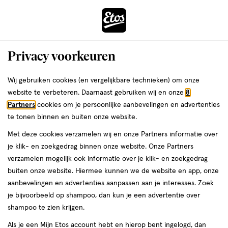
ga
Voor 22:00 uur besteld,
morgen in huis
naar
de
Menu
hoofd
Zoeken
Privacy voorkeuren
content
›
›
ga
Interactie
naar
Wij gebruiken cookies (en vergelijkbare technieken) om onze
Je
Beauty
Parfum
Herengeuren
Aftershave
met
de
website te verbeteren. Daarnaast gebruiken wij en onze
8
bent
Amando Aftershave
dit
zoekbalk
Partners
cookies om je persoonlijke aanbevelingen en advertenties
ers
Weleda
hier:
veld
ga
te tonen binnen en buiten onze website.
opent
naar
Met deze cookies verzamelen wij en onze Partners informatie over
een
de
je klik- en zoekgedrag binnen onze website. Onze Partners
volledig
footer
verzamelen mogelijk ook informatie over je klik- en zoekgedrag
venster
buiten onze website. Hiermee kunnen we de website en app, onze
met
aanbevelingen en advertenties aanpassen aan je interesses. Zoek
Filteren
(2)
Sorteer
1
geavanceerde
je bijvoorbeeld op shampoo, dan kun je een advertentie over
zoekopties
shampoo te zien krijgen.
Amando
Als je een Mijn Etos account hebt en hierop bent ingelogd, dan