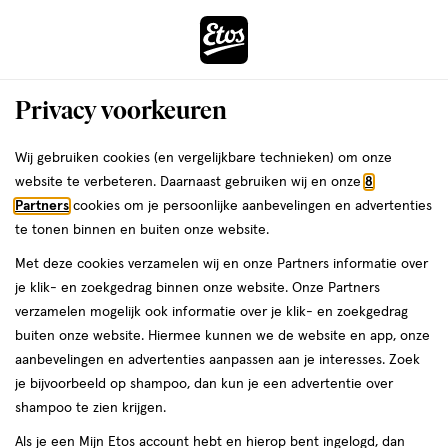
ga
Voor 22:00 uur besteld,
morgen in huis
naar
de
Menu
hoofd
Zoeken
Privacy voorkeuren
content
›
›
ga
Interactie
naar
Wij gebruiken cookies (en vergelijkbare technieken) om onze
Je
Weerstand & energie
Alles van A.Vogel
met
de
website te verbeteren. Daarnaast gebruiken wij en onze
8
bent
A.Vogel Echinaforce Sterk** Energie2*
dit
zoekbalk
Partners
cookies om je persoonlijke aanbevelingen en advertenties
ers
Weleda
hier:
veld
ga
Tabletten 30 stuks
te tonen binnen en buiten onze website.
opent
naar
Met deze cookies verzamelen wij en onze Partners informatie over
een
de
30
30 stuks
tablet
je klik- en zoekgedrag binnen onze website. Onze Partners
volledig
stuks,
footer
verzamelen mogelijk ook informatie over je klik- en zoekgedrag
venster
tablet
buiten onze website. Hiermee kunnen we de website en app, onze
toevoegen
met
aanbevelingen en advertenties aanpassen aan je interesses. Zoek
aan
geavanceerde
je bijvoorbeeld op shampoo, dan kun je een advertentie over
verlanglijst
zoekopties
shampoo te zien krijgen.
Als je een Mijn Etos account hebt en hierop bent ingelogd, dan