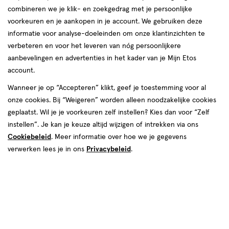
combineren we je klik- en zoekgedrag met je persoonlijke
Instellingen aanpassen
voorkeuren en je aankopen in je account. We gebruiken deze
informatie voor analyse-doeleinden om onze klantinzichten te
verbeteren en voor het leveren van nóg persoonlijkere
aanbevelingen en advertenties in het kader van je Mijn Etos
account.
Video
Wanneer je op “Accepteren” klikt, geef je toestemming voor al
€ 14.29
14
.
29
onze cookies. Bij “Weigeren” worden alleen noodzakelijke cookies
geplaatst. Wil je je voorkeuren zelf instellen? Kies dan voor “Zelf
Spaar 5 Air Miles
instellen”. Je kan je keuze altijd wijzigen of intrekken via ons
Cookiebeleid
. Meer informatie over hoe we je gegevens
Online op voorraad
verwerken lees je in ons
Privacybeleid
.
Vóór 22:00 uur besteld, morgen in huis
1
In mijn winkelmandje
verhoog
aantal
met