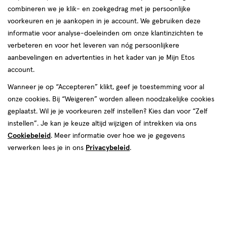
combineren we je klik- en zoekgedrag met je persoonlijke
voorkeuren en je aankopen in je account. We gebruiken deze
informatie voor analyse-doeleinden om onze klantinzichten te
verbeteren en voor het leveren van nóg persoonlijkere
aanbevelingen en advertenties in het kader van je Mijn Etos
account.
€ 14.29
14
.
29
Wanneer je op “Accepteren” klikt, geef je toestemming voor al
onze cookies. Bij “Weigeren” worden alleen noodzakelijke cookies
Spaar 5 Air Miles
geplaatst. Wil je je voorkeuren zelf instellen? Kies dan voor “Zelf
instellen”. Je kan je keuze altijd wijzigen of intrekken via ons
Online bijna uitverkocht
Cookiebeleid
. Meer informatie over hoe we je gegevens
Vóór 22:00 uur besteld, morgen in huis
verwerken lees je in ons
Privacybeleid
.
1
In mijn winkelmandje
verhoog
aantal
met
één