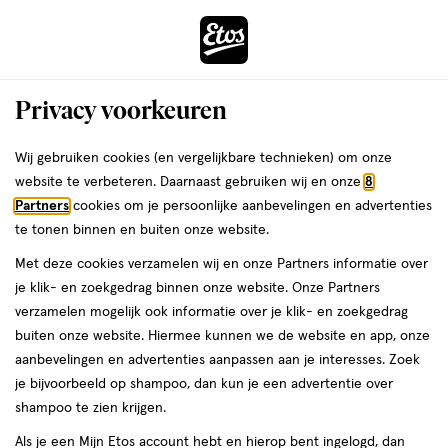
ga
Voor 22:00 uur besteld,
morgen in huis
naar
de
Menu
hoofd
Zoeken
Privacy voorkeuren
content
›
›
ga
Interactie
naar
Wij gebruiken cookies (en vergelijkbare technieken) om onze
Je
Oorspray
Alles van A.Vogel
met
de
website te verbeteren. Daarnaast gebruiken wij en onze
8
bent
A.Vogel Oorspray bij Oorpijn 7 ML
dit
zoekbalk
Partners
cookies om je persoonlijke aanbevelingen en advertenties
ers
Weleda
hier:
veld
ga
te tonen binnen en buiten onze website.
medisch
medisch hulpmiddel
7 ML
spray
opent
naar
Met deze cookies verzamelen wij en onze Partners informatie over
hulpmiddel,
een
de
7
je klik- en zoekgedrag binnen onze website. Onze Partners
volledig
footer
ML,
toevoegen
verzamelen mogelijk ook informatie over je klik- en zoekgedrag
venster
spray
aan
buiten onze website. Hiermee kunnen we de website en app, onze
met
verlanglijst
aanbevelingen en advertenties aanpassen aan je interesses. Zoek
geavanceerde
je bijvoorbeeld op shampoo, dan kun je een advertentie over
zoekopties
shampoo te zien krijgen.
Als je een Mijn Etos account hebt en hierop bent ingelogd, dan