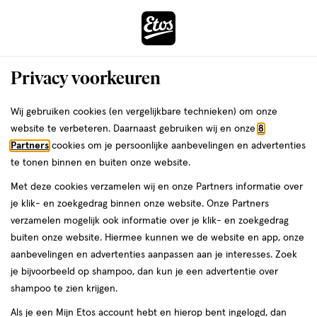
ga
Voor 22:00 uur besteld,
morgen in huis
naar
de
Menu
hoofd
Zoeken
Privacy voorkeuren
content
›
›
ga
Interactie
naar
Wij gebruiken cookies (en vergelijkbare technieken) om onze
Je
Haarlak
Alles van African Pride
met
de
website te verbeteren. Daarnaast gebruiken wij en onze
8
bent
African Pride Moisture Miracle Leave-
dit
zoekbalk
Partners
cookies om je persoonlijke aanbevelingen en advertenties
ers
Weleda
hier:
veld
ga
In Spray 237 ML
te tonen binnen en buiten onze website.
opent
naar
Met deze cookies verzamelen wij en onze Partners informatie over
een
de
237
237 ML
spray
je klik- en zoekgedrag binnen onze website. Onze Partners
volledig
ML,
footer
verzamelen mogelijk ook informatie over je klik- en zoekgedrag
venster
spray
buiten onze website. Hiermee kunnen we de website en app, onze
toevoegen
met
aanbevelingen en advertenties aanpassen aan je interesses. Zoek
aan
geavanceerde
je bijvoorbeeld op shampoo, dan kun je een advertentie over
verlanglijst
zoekopties
shampoo te zien krijgen.
Als je een Mijn Etos account hebt en hierop bent ingelogd, dan