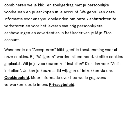
combineren we je klik- en zoekgedrag met je persoonlijke
voorkeuren en je aankopen in je account. We gebruiken deze
informatie voor analyse-doeleinden om onze klantinzichten te
verbeteren en voor het leveren van nóg persoonlijkere
aanbevelingen en advertenties in het kader van je Mijn Etos
€ 7.99
7
.
99
account.
Spaar 3 Air Miles
Wanneer je op “Accepteren” klikt, geef je toestemming voor al
onze cookies. Bij “Weigeren” worden alleen noodzakelijke cookies
Online op voorraad
geplaatst. Wil je je voorkeuren zelf instellen? Kies dan voor “Zelf
Vóór 22:00 uur besteld, morgen in huis
instellen”. Je kan je keuze altijd wijzigen of intrekken via ons
Cookiebeleid
. Meer informatie over hoe we je gegevens
verwerken lees je in ons
Privacybeleid
.
1
In mijn winkelmandje
verhoog
aantal
met
één
,
Bijna
Gratis
bezorging vanaf €35