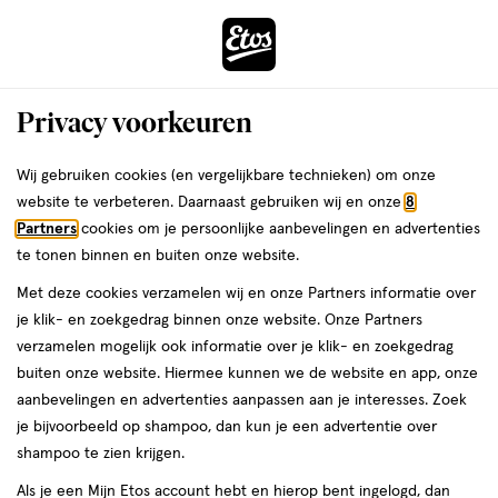
ga
Voor 22:00 uur besteld,
morgen in huis
naar
de
Menu
hoofd
Zoeken
Privacy voorkeuren
content
›
›
ga
Interactie
naar
Wij gebruiken cookies (en vergelijkbare technieken) om onze
Je
Oordoppen
Alles van Alpine
met
de
website te verbeteren. Daarnaast gebruiken wij en onze
8
bent
Alpine Sleepdeep Oordoppen Medium
dit
zoekbalk
Partners
cookies om je persoonlijke aanbevelingen en advertenties
ers
Weleda
hier:
veld
ga
1 paar
te tonen binnen en buiten onze website.
opent
naar
Met deze cookies verzamelen wij en onze Partners informatie over
een
de
Medium,
3
Medium
2 stuks
3/5
(1)
je klik- en zoekgedrag binnen onze website. Onze Partners
volledig
2
footer
van
verzamelen mogelijk ook informatie over je klik- en zoekgedrag
venster
stuks,
5
buiten onze website. Hiermee kunnen we de website en app, onze
met
toevoegen
sterren
aanbevelingen en advertenties aanpassen aan je interesses. Zoek
geavanceerde
aan
op
je bijvoorbeeld op shampoo, dan kun je een advertentie over
zoekopties
verlanglijst
basis
shampoo te zien krijgen.
van
Als je een Mijn Etos account hebt en hierop bent ingelogd, dan
1