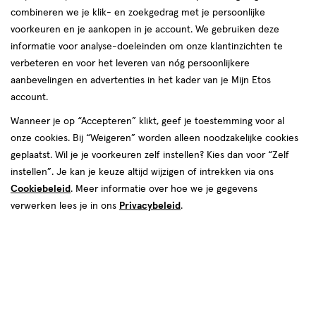
combineren we je klik- en zoekgedrag met je persoonlijke
reviews
voorkeuren en je aankopen in je account. We gebruiken deze
informatie voor analyse-doeleinden om onze klantinzichten te
verbeteren en voor het leveren van nóg persoonlijkere
aanbevelingen en advertenties in het kader van je Mijn Etos
€ 14.95
14
.
95
account.
Spaar 5 Air Miles
Wanneer je op “Accepteren” klikt, geef je toestemming voor al
onze cookies. Bij “Weigeren” worden alleen noodzakelijke cookies
Online op voorraad
geplaatst. Wil je je voorkeuren zelf instellen? Kies dan voor “Zelf
Vóór 22:00 uur besteld, morgen in huis
instellen”. Je kan je keuze altijd wijzigen of intrekken via ons
Cookiebeleid
. Meer informatie over hoe we je gegevens
verwerken lees je in ons
Privacybeleid
.
1
In mijn winkelmandje
verhoog
aantal
met
één
,
Bijna
Gratis
bezorging vanaf €35