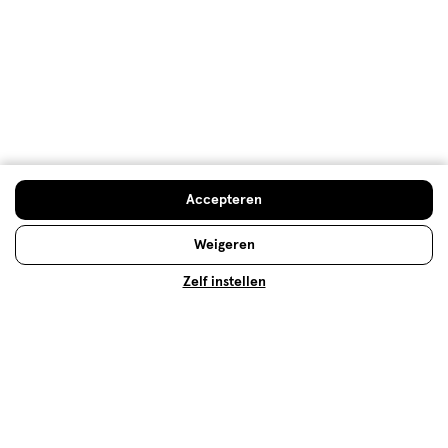
Duizeligheid
Ben je soms plotseling duizelig? Dit kan heel
vervelend zijn. Wat zijn de oorzaken van duizeligheid
en wat kan je doen? Lees snel verder!
Accepteren
Lees meer
Weigeren
Zelf instellen
Op zoek naar iets anders?
Oordoppen
Assortiment