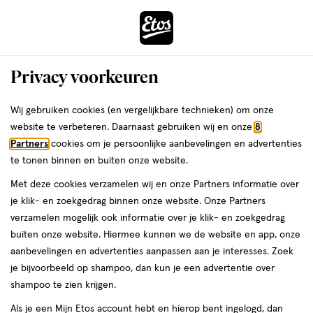
ga
Voor 22:00 uur besteld,
morgen in huis
naar
de
Menu
hoofd
Zoeken
Privacy voorkeuren
content
›
›
ga
Interactie
naar
Wij gebruiken cookies (en vergelijkbare technieken) om onze
Je
Incontinentiemateriaal
Alles van Always Discreet
met
de
website te verbeteren. Daarnaast gebruiken wij en onze
8
bent
Always Incontinentieverband Discreet
dit
zoekbalk
Partners
cookies om je persoonlijke aanbevelingen en advertenties
ers
Weleda
hier:
veld
ga
Long 10 stuks
te tonen binnen en buiten onze website.
opent
naar
Met deze cookies verzamelen wij en onze Partners informatie over
een
de
Long,
4.8
Long
10 stuks
4.8/5
(17)
je klik- en zoekgedrag binnen onze website. Onze Partners
volledig
10
footer
van
verzamelen mogelijk ook informatie over je klik- en zoekgedrag
venster
stuks,
5
2+1
buiten onze website. Hiermee kunnen we de website en app, onze
met
toevoegen
sterren
gratis
aanbevelingen en advertenties aanpassen aan je interesses. Zoek
geavanceerde
aan
op
je bijvoorbeeld op shampoo, dan kun je een advertentie over
zoekopties
verlanglijst
basis
shampoo te zien krijgen.
van
Als je een Mijn Etos account hebt en hierop bent ingelogd, dan
17