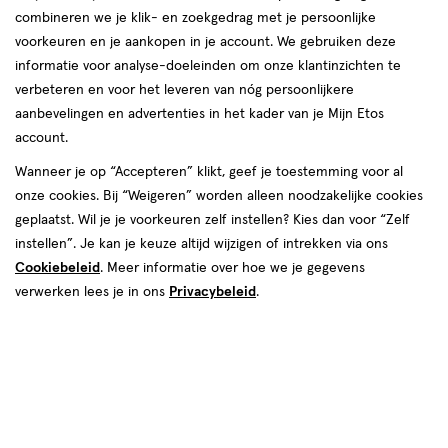
combineren we je klik- en zoekgedrag met je persoonlijke
reviews
voorkeuren en je aankopen in je account. We gebruiken deze
informatie voor analyse-doeleinden om onze klantinzichten te
verbeteren en voor het leveren van nóg persoonlijkere
aanbevelingen en advertenties in het kader van je Mijn Etos
account.
Wanneer je op “Accepteren” klikt, geef je toestemming voor al
€ 4.69
4
.
onze cookies. Bij “Weigeren” worden alleen noodzakelijke cookies
69
2+1 gratis
Product
geplaatst. Wil je je voorkeuren zelf instellen? Kies dan voor “Zelf
badge
Je bespaart €4,69 bij 3 stuks
instellen”. Je kan je keuze altijd wijzigen of intrekken via ons
tooltip
Cookiebeleid
. Meer informatie over hoe we je gegevens
Spaar 1 Air Mile
verwerken lees je in ons
Privacybeleid
.
Online op voorraad
Vóór 22:00 uur besteld, morgen in huis
3
In mijn winkelmandje
verhoog
aantal