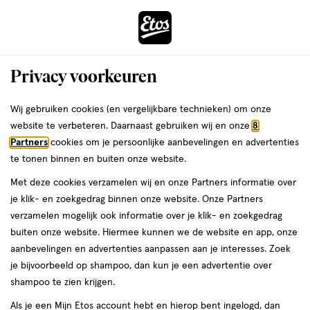
ga
Voor 22:00 uur besteld, maandag in huis
naar
de
Menu
hoofd
Zoeken
Privacy voorkeuren
content
›
›
ga
Interactie
naar
Wij gebruiken cookies (en vergelijkbare technieken) om onze
Je
Inlegkruisjes
Alles van Always
met
de
website te verbeteren. Daarnaast gebruiken wij en onze
8
bent
Always Inlegkruisjes Daily Fresh Slim
dit
zoekbalk
Partners
cookies om je persoonlijke aanbevelingen en advertenties
ers
Weleda
hier:
veld
ga
Flexistyle Normal 40 stuks
te tonen binnen en buiten onze website.
opent
naar
Met deze cookies verzamelen wij en onze Partners informatie over
een
de
Small,
4.8
Small
40 stuks
4.8/5
(30)
je klik- en zoekgedrag binnen onze website. Onze Partners
volledig
40
footer
van
verzamelen mogelijk ook informatie over je klik- en zoekgedrag
venster
stuks,
5
4 voor
buiten onze website. Hiermee kunnen we de website en app, onze
met
toevoegen
sterren
00
10.
aanbevelingen en advertenties aanpassen aan je interesses. Zoek
geavanceerde
aan
op
je bijvoorbeeld op shampoo, dan kun je een advertentie over
zoekopties
verlanglijst
basis
shampoo te zien krijgen.
van
Als je een Mijn Etos account hebt en hierop bent ingelogd, dan
30