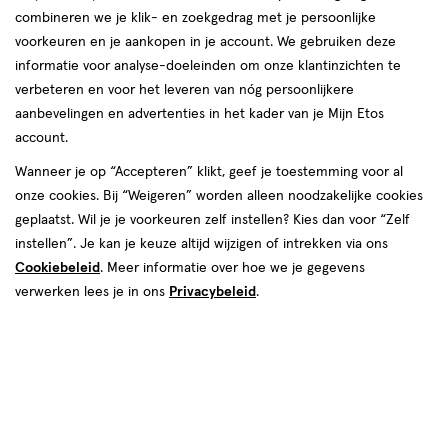
combineren we je klik- en zoekgedrag met je persoonlijke
reviews
voorkeuren en je aankopen in je account. We gebruiken deze
informatie voor analyse-doeleinden om onze klantinzichten te
verbeteren en voor het leveren van nóg persoonlijkere
aanbevelingen en advertenties in het kader van je Mijn Etos
account.
Wanneer je op “Accepteren” klikt, geef je toestemming voor al
€ 2.99
2
.
onze cookies. Bij “Weigeren” worden alleen noodzakelijke cookies
99
4 voor 10.00
Product
geplaatst. Wil je je voorkeuren zelf instellen? Kies dan voor “Zelf
badge
Je bespaart €1,96 bij 4 stuks
instellen”. Je kan je keuze altijd wijzigen of intrekken via ons
tooltip
Cookiebeleid
. Meer informatie over hoe we je gegevens
Spaar 1 Air Mile
verwerken lees je in ons
Privacybeleid
.
Online op voorraad
Voor 22:00 besteld, maandag in huis
4
In mijn winkelmandje
verhoog
aantal