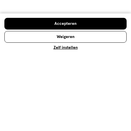
Advies & Inspiratie
Accepteren
Weigeren
Zelf instellen
Katoenen inlegkruisjes: welke kun
je het beste kiezen?
Katoenen inlegkruisjes worden steeds populairder.
Weten wat katoenen inlegkruisjes voor je kunnen
betekenen en welke je het beste kunt kiezen? Lees
meer!
Lees meer