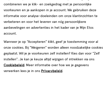
combineren we je klik- en zoekgedrag met je persoonlijke
voorkeuren en je aankopen in je account. We gebruiken deze
informatie voor analyse-doeleinden om onze klantinzichten te
verbeteren en voor het leveren van nóg persoonlijkere
aanbevelingen en advertenties in het kader van je Mijn Etos
account.
€ 7.39
7
.
39
2+2 gratis
Product
Wanneer je op “Accepteren” klikt, geef je toestemming voor al
badge
onze cookies. Bij “Weigeren” worden alleen noodzakelijke cookies
Je bespaart €14,78 bij 4 stuks
tooltip
geplaatst. Wil je je voorkeuren zelf instellen? Kies dan voor “Zelf
instellen”. Je kan je keuze altijd wijzigen of intrekken via ons
Spaar 2 Air Miles
Cookiebeleid
. Meer informatie over hoe we je gegevens
verwerken lees je in ons
Online op voorraad
Privacybeleid
.
Vóór 22:00 uur besteld, morgen in huis
4
In mijn winkelmandje
verhoog
aantal
met