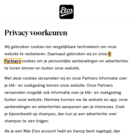
ga
Voor 22:00 uur besteld,
morgen in huis
naar
de
Menu
hoofd
Zoeken
Privacy voorkeuren
content
›
›
ga
Interactie
naar
Wij gebruiken cookies (en vergelijkbare technieken) om onze
Je
Shampoo
Alles van Andrélon
met
de
website te verbeteren. Daarnaast gebruiken wij en onze
8
bent
Andrélon 2-in-1 Shampoo 400 ML
dit
zoekbalk
Partners
cookies om je persoonlijke aanbevelingen en advertenties
ers
Weleda
hier:
veld
ga
te tonen binnen en buiten onze website.
400
4.7
400 ML
4.7/5
(23)
opent
naar
Met deze cookies verzamelen wij en onze Partners informatie over
ML,
van
een
de
je klik- en zoekgedrag binnen onze website. Onze Partners
5
2+2
volledig
footer
verzamelen mogelijk ook informatie over je klik- en zoekgedrag
toevoegen
sterren
gratis
venster
buiten onze website. Hiermee kunnen we de website en app, onze
aan
op
met
aanbevelingen en advertenties aanpassen aan je interesses. Zoek
verlanglijst
basis
geavanceerde
je bijvoorbeeld op shampoo, dan kun je een advertentie over
van
zoekopties
shampoo te zien krijgen.
23
reviews
Als je een Mijn Etos account hebt en hierop bent ingelogd, dan