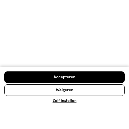
Met anti-roos shampoo ga jij de strijd aan met roos
in je haar. Maar welke anti-roos shampoo kun je het
beste gebruiken? Je leest het hier!
Lees meer
Accepteren
Weigeren
Zelf instellen
Natuurlijke shampoo: welke past
bij jouw haartype?
Natuurlijke shampoo bevat natuurlijke ingrediënten
en reinigt op milde wijze. Weten welke natuurlijke