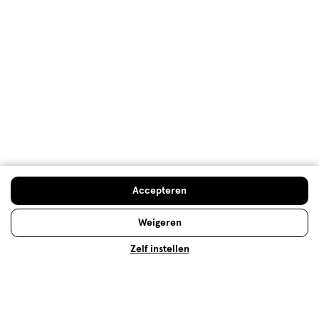
de vergelijker!
Met anti-roos shampoo ga jij de strijd aan met roos
in je haar. Maar welke anti-roos shampoo kun je het
beste gebruiken? Je leest het hier!
Lees meer
Accepteren
Weigeren
Zelf instellen
Natuurlijke shampoo: welke past
bij jouw haartype?
Natuurlijke shampoo bevat natuurlijke ingrediënten