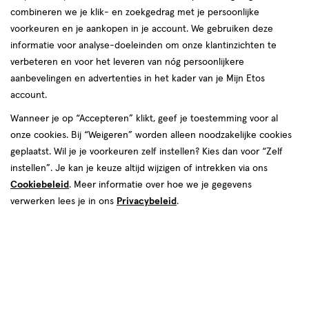
combineren we je klik- en zoekgedrag met je persoonlijke
voorkeuren en je aankopen in je account. We gebruiken deze
informatie voor analyse-doeleinden om onze klantinzichten te
verbeteren en voor het leveren van nóg persoonlijkere
aanbevelingen en advertenties in het kader van je Mijn Etos
account.
€ 6.89
6
.
89
1+1 gratis
Product
Wanneer je op “Accepteren” klikt, geef je toestemming voor al
badge
onze cookies. Bij “Weigeren” worden alleen noodzakelijke cookies
Je bespaart €6,89 bij 2 stuks
tooltip
geplaatst. Wil je je voorkeuren zelf instellen? Kies dan voor “Zelf
instellen”. Je kan je keuze altijd wijzigen of intrekken via ons
Spaar 2 Air Miles
Cookiebeleid
. Meer informatie over hoe we je gegevens
verwerken lees je in ons
Online op voorraad
Privacybeleid
.
Vóór 22:00 uur besteld, morgen in huis
2
In mijn winkelmandje
verhoog
aantal
met