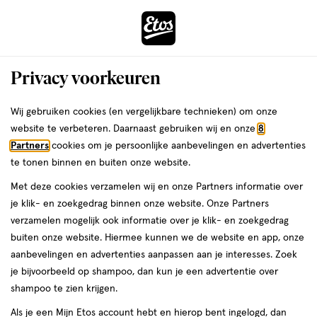
ga
Voor 22:00 uur besteld,
morgen in huis
naar
de
Menu
hoofd
Zoeken
Privacy voorkeuren
content
›
›
ga
Interactie
naar
Wij gebruiken cookies (en vergelijkbare technieken) om onze
Je
Shampoo
Alles van Andrélon
met
de
website te verbeteren. Daarnaast gebruiken wij en onze
8
bent
Andrélon Anti-Roos Shampoo 250 ML
dit
zoekbalk
Partners
cookies om je persoonlijke aanbevelingen en advertenties
ers
Weleda
hier:
veld
ga
te tonen binnen en buiten onze website.
250
4.4
250 ML
4.4/5
(24)
opent
naar
Met deze cookies verzamelen wij en onze Partners informatie over
ML,
van
een
de
je klik- en zoekgedrag binnen onze website. Onze Partners
5
1+1
volledig
footer
verzamelen mogelijk ook informatie over je klik- en zoekgedrag
toevoegen
sterren
gratis
venster
buiten onze website. Hiermee kunnen we de website en app, onze
aan
op
met
aanbevelingen en advertenties aanpassen aan je interesses. Zoek
verlanglijst
basis
geavanceerde
je bijvoorbeeld op shampoo, dan kun je een advertentie over
van
zoekopties
shampoo te zien krijgen.
24
reviews
Als je een Mijn Etos account hebt en hierop bent ingelogd, dan