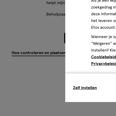
Als je een Mi
helpt mijn haar stralend te houden.
zoekgedrag me
deze informat
Behulpzaam?
(
0
)
(
0
)
Mel
het leveren v
Etos account.
Wanneer je op
Meer laden
“Weigeren” wo
instellen? Kie
Hoe controleren en plaatsen wij reviews?
Cookiebeleid
Privacybelei
Zelf instellen