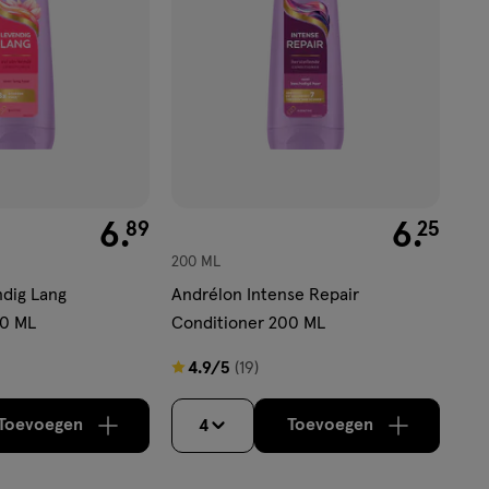
€ 6.89
6
.
€ 6.25
6
.
89
25
200 ML
dig Lang
Andrélon Intense Repair
00 ML
Conditioner 200 ML
4.9
4.9/5
(19)
van
5
Toevoegen
Toevoegen
4
verhoog aantal met één
,
Limiet bereikt.
verhoog aantal m
Je kan maximaa
sterren
op