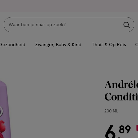
Zoeken
Interactie
met
Gezondheid
Zwanger, Baby & Kind
Thuis & Op Reis
C
dit
veld
opent
een
Andrél
volledig
venster
Condit
met
geavanceerde
200
200 ML
zoekopties
ML,
6
€ 6.89
89
.