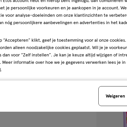
jn Etos account hebt en hierop bent ingelogd, dan combineren w
250 ML
t je persoonlijke voorkeuren en je aankopen in je account. W
Andrélon Leven
ie voor analyse-doeleinden om onze klantinzichten te verbeter
den
Shampoo 250 
an nóg persoonlijkere aanbevelingen en advertenties in het kade
4.7
4.7/5
(15)
van
 “Accepteren” klikt, geef je toestemming voor al onze cookies. 
5
4
rden alleen noodzakelijke cookies geplaatst. Wil je je voorkeur
sterren
s dan voor “Zelf instellen”. Je kan je keuze altijd wijzigen of int
op
. Meer informatie over hoe we je gegevens verwerken lees je in
basis
d
.
van
toevoegen
15
aan
reviews
verlanglijst
Weigeren