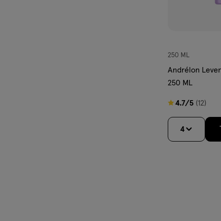
250 ML
Andrélon Leve
250 ML
4.7
4.7/5
(12)
van
5
4
sterren
op
basis
van
12
reviews