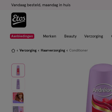
ga
Vandaag besteld, maandag in huis
naar
de
hoofd
content
ga
Merken
Beauty
Verzorging
Aanbiedingen
naar
de
Je
Verzorging
Haarverzorging
Conditioner
zoekbalk
bent
ga
hier:
naar
de
footer