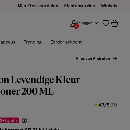
Mijn Etos voordelen
Klantenservice
Winkels
Inloggen
adeaus
Trending
Eerder gekocht
Alles van Andrélon
on Levendige Kleur
ioner 200 ML
4.7
4.7/5
(13)
van
5
2+2 gratis
Product
sterren
badge