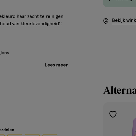
kleurd haar zacht te reinigen
Bekijk win
houd van kleurlevendigheid1!
glans
e haar, laat even inwerken en
Alterna
tspoelen met water.
toevoegen
nditionerende shampoo
aan
oordelen
verlanglijst