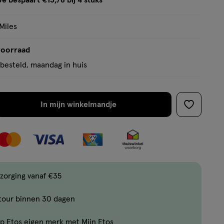
Je bespaart €13,78 bij 4 stuks
op
tooltip
basis
Miles
van
13
voorraad
reviews
besteld, maandag in huis
In mijn winkelmandje
verhoog
toevoege
aantal
aan
met
verlanglijs
één
,
Bijna
zorging vanaf €35
uitverkocht!
tour binnen 30 dagen
Er
zijn
p Etos eigen merk met Mijn Etos