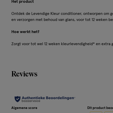
Het product
Ontdek de Levendige Kleur conditioner, ontworpen om ge
en verzorgen met behoud van glans, voor tot 12 weken be
Hoe werkt het?
Zorgt voor tot wel 12 weken kleurlevendigheid* en extra 
Gebruik
Breng aan op gewassen haar, verdeel over de lengte van j
Reviews
spoel uit.
Vermijd contact met de ogen. Bij oogcontact, grondig ui
Meer over
¹bij gebruik van de shampoo en conditioner vs. niet-co
Algemene score
Dit product be