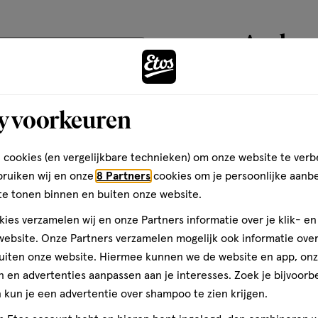
basis
van
Andere
12
teren op
Recentste
reviews
toevoegen
y voorkeuren
aan
Kwaliteit
verlanglijst
Kwaliteit, 5.0 van 5
5.0
 cookies (en vergelijkbare technieken) om onze website te verb
f ik
Prijs
bruiken wij en onze
8 Partners
cookies om je persoonlijke aanb
Prijs, 4.0 van 5
te tonen binnen en buiten onze website.
4.0
e
er
Gebruiksgemak
ies verzamelen wij en onze Partners informatie over je klik- e
s
Gebruiksgemak, 5.0 van 5
ebsite. Onze Partners verzamelen mogelijk ook informatie over 
5.0
en
uiten onze website. Hiermee kunnen we de website en app, on
n en
 en advertenties aanpassen aan je interesses. Zoek je bijvoorb
n
kun je een advertentie over shampoo te zien krijgen.
uct
 het