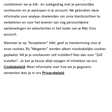
combineren we je klik- en zoekgedrag met je persoonlijke
voorkeuren en je aankopen in je account. We gebruiken deze
informatie voor analyse-doeleinden om onze klantinzichten te
verbeteren en voor het leveren van nóg persoonlijkere
aanbevelingen en advertenties in het kader van je Mijn Etos
account.
Wanneer je op “Accepteren” klikt, geef je toestemming voor al
€ 11.59
11
.
59
onze cookies. Bij “Weigeren” worden alleen noodzakelijke cookies
1+1 gratis
Product
geplaatst. Wil je je voorkeuren zelf instellen? Kies dan voor “Zelf
badge
Je bespaart €11,59 bij 2 stuks
instellen”. Je kan je keuze altijd wijzigen of intrekken via ons
tooltip
Cookiebeleid
. Meer informatie over hoe we je gegevens
Spaar 4 Air Miles
verwerken lees je in ons
Privacybeleid
.
Online bijna uitverkocht
Vóór 22:00 uur besteld, morgen in huis
2
In mijn winkelmandje
verhoog
aantal