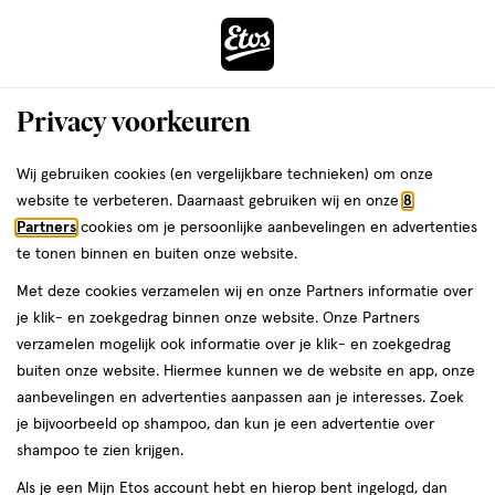
ga
Voor 22:00 uur besteld,
morgen in huis
naar
de
Menu
hoofd
Zoeken
Privacy voorkeuren
content
›
ga
Interactie
naar
Wij gebruiken cookies (en vergelijkbare technieken) om onze
Je
Haarolie
Alles van Andrélon
met
de
website te verbeteren. Daarnaast gebruiken wij en onze
8
bent
Andrélon Oil & Care 5in1 Serum Oil 75
dit
zoekbalk
Partners
cookies om je persoonlijke aanbevelingen en advertenties
da
hier:
veld
ga
ML
te tonen binnen en buiten onze website.
opent
naar
Met deze cookies verzamelen wij en onze Partners informatie over
een
de
75
75 ML
je klik- en zoekgedrag binnen onze website. Onze Partners
volledig
ML,
footer
verzamelen mogelijk ook informatie over je klik- en zoekgedrag
venster
1+1
buiten onze website. Hiermee kunnen we de website en app, onze
toevoegen
met
gratis
aanbevelingen en advertenties aanpassen aan je interesses. Zoek
aan
geavanceerde
je bijvoorbeeld op shampoo, dan kun je een advertentie over
verlanglijst
zoekopties
shampoo te zien krijgen.
Als je een Mijn Etos account hebt en hierop bent ingelogd, dan