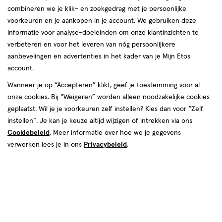
combineren we je klik- en zoekgedrag met je persoonlijke
voorkeuren en je aankopen in je account. We gebruiken deze
informatie voor analyse-doeleinden om onze klantinzichten te
verbeteren en voor het leveren van nóg persoonlijkere
aanbevelingen en advertenties in het kader van je Mijn Etos
€ 14.99
14
.
99
account.
Spaar 5 Air Miles
Wanneer je op “Accepteren” klikt, geef je toestemming voor al
onze cookies. Bij “Weigeren” worden alleen noodzakelijke cookies
Online bijna uitverkocht
geplaatst. Wil je je voorkeuren zelf instellen? Kies dan voor “Zelf
Vóór 22:00 uur besteld, morgen in huis
instellen”. Je kan je keuze altijd wijzigen of intrekken via ons
Cookiebeleid
. Meer informatie over hoe we je gegevens
verwerken lees je in ons
Privacybeleid
.
1
In mijn winkelmandje
verhoog
aantal
met
één
,
Bijna
Gratis
bezorging vanaf €35