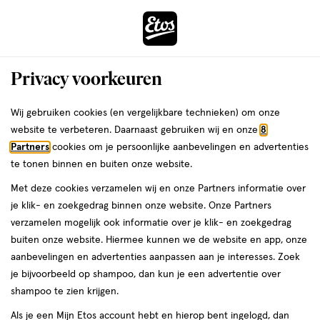
ga
Voor 22:00 uur besteld,
morgen in huis
naar
de
Menu
hoofd
Zoeken
Privacy voorkeuren
content
›
›
ga
Interactie
naar
Wij gebruiken cookies (en vergelijkbare technieken) om onze
Je
Face wash
Alles van ANUA
met
de
website te verbeteren. Daarnaast gebruiken wij en onze
8
bent
ANUA Heartleaf Quercetinol
dit
zoekbalk
Partners
cookies om je persoonlijke aanbevelingen en advertenties
ers
Weleda
hier:
veld
ga
Cleansing Foam 150 ML
te tonen binnen en buiten onze website.
opent
naar
Met deze cookies verzamelen wij en onze Partners informatie over
een
de
150
150 ML
je klik- en zoekgedrag binnen onze website. Onze Partners
volledig
ML,
footer
verzamelen mogelijk ook informatie over je klik- en zoekgedrag
venster
buiten onze website. Hiermee kunnen we de website en app, onze
toevoegen
met
aanbevelingen en advertenties aanpassen aan je interesses. Zoek
aan
geavanceerde
je bijvoorbeeld op shampoo, dan kun je een advertentie over
verlanglijst
zoekopties
shampoo te zien krijgen.
Als je een Mijn Etos account hebt en hierop bent ingelogd, dan