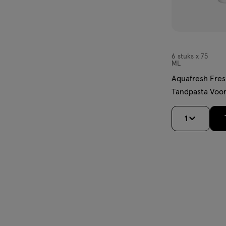
6 stuks x 75
6
ML
stuks
Aquafresh Fres
x
Tandpasta Voor
75
75 ML Multipack
ML,
1