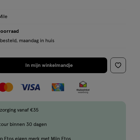
op
basis
Mile
van
9
voorraad
reviews
besteld, maandag in huis
In mijn winkelmandje
verhoog
toevoege
aantal
aan
met
verlanglijs
één
,
Limiet
zorging vanaf €35
bereikt.
tour binnen 30 dagen
Je
kan
p Etos eigen merk met Mijn Etos