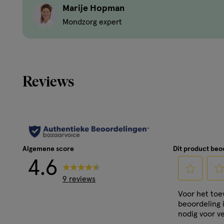
Marije Hopman
Kenmerken
Mondzorg expert
Tandenborstel met borstelharen om alle tandoppervl
borstelharen om tand en tandvlees te beschermen E
antisliphandgreep in 4 kleuren Flexibele Ball-Joint p
tanden en tandvlees
Reviews
Algemene score
Dit product be
4.6
9 reviews
Selecteer
Sele
Voor het to
om
om
beoordeling 
het
het
nodig voor ve