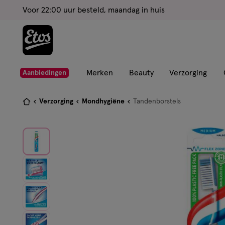
ga
Voor 22:00 uur besteld, maandag in huis
naar
de
hoofd
content
ga
Merken
Beauty
Verzorging
Aanbiedingen
naar
de
Je
Verzorging
Mondhygiëne
Tandenborstels
zoekbalk
bent
ga
hier:
naar
de
footer