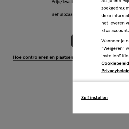
Als je een Mi
Prijs/kwaliteitsverhouding is perfect!
zoekgedrag me
Behulpzaam?
(
0
)
(
4
)
Mel
deze informat
het leveren v
Etos account.
Wanneer je op
Meer laden
“Weigeren” wo
instellen? Kie
Hoe controleren en plaatsen wij reviews?
Cookiebeleid
Privacybelei
Zelf instellen