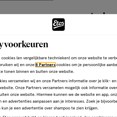
el
artikel
artikel
artikel
basis
te
te
te
van
Andere
rdelen
beoordelen
beoordelen
beoordelen
10
met
met
met
reviews
3
4
5
ren.
sterren.
sterren.
sterren.
toevoegen
y voorkeuren
rmee
Hiermee
Hiermee
Hiermee
aan
n
open
open
open
teren op
Recentste
verlanglijst
je
je
je
 cookies (en vergelijkbare technieken) om onze website te verb
een
een
een
bruiken wij en onze
8 Partners
cookies om je persoonlijke aanb
ier.
enformulier.
vragenformulier.
vragenformulier.
vragenformulier.
te tonen binnen en buiten onze website.
Kwaliteit
ies verzamelen wij en onze Partners informatie over je klik- e
Kwaliteit, 5.0 van 5
5.0
ebsite. Onze Partners verzamelen mogelijk ook informatie over 
el.
uiten onze website. Hiermee kunnen we de website en app, on
Prijs
end
 en advertenties aanpassen aan je interesses. Zoek je bijvoorb
Prijs, 5.0 van 5
5.0
 over
kun je een advertentie over shampoo te zien krijgen.
in
Gebruiksgemak