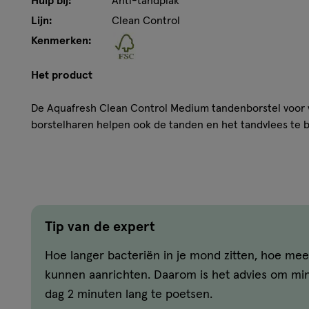
Hulp bij:
Anti-tandplak
Lijn:
Clean Control
Kenmerken:
Het product
De Aquafresh Clean Control Medium tandenborstel voor 
borstelharen helpen ook de tanden en het tandvlees te
heeft een comfortabele rubberen antisliphandgreep, verkr
unieke Aquafresh Flex-Zone helpt bij het beheersen van 
zacht voor het tandvlees en verwijdert tandplak. Door de f
borstelkop zich aan aan de contouren van de mond. De A
tandenborstel komt in een recyclebare, 100% plasticvrij
gerecycled karton met een venster van geregenereerde c
Tip van de expert
duurzamere verpakking helpt Aquafresh het eenmalig geb
Hoe langer bacteriën in je mond zitten, hoe me
300 ton per jaar te verminderen.* We raden aan om twe
lang met de Aquafresh Clean Contral tandenborstel Toot
kunnen aanrichten. Daarom is het advies om min
november 2021, gebaseerd op de wereldwijde plastic verp
dag 2 minuten lang te poetsen.