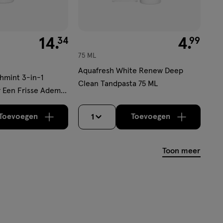
€ 14.34
14
.
€ 4.99
4
.
34
99
75 ML
Aquafresh White Renew Deep
hmint 3-in-1
Clean Tandpasta 75 ML
 Een Frisse Adem
 6 stuks
Toevoegen
Toevoegen
1
verhoog aantal met één
,
Limiet bereikt.
verhoog aantal m
Je kan maximaa
Toon meer