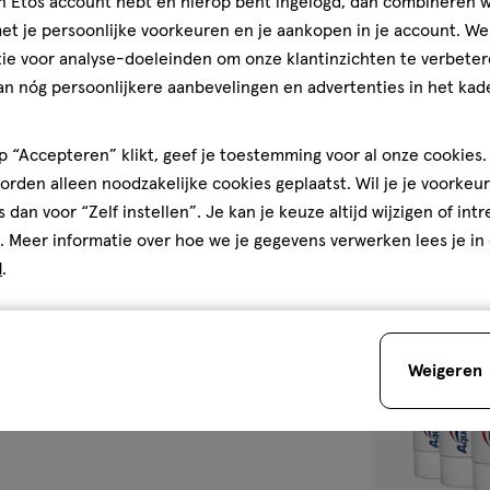
jn Etos account hebt en hierop bent ingelogd, dan combineren w
Gebruiksgemak, 5.0 van 5
75 ML
5.0
t je persoonlijke voorkeuren en je aankopen in je account. W
Aquafresh Fres
den
ie voor analyse-doeleinden om onze klantinzichten te verbeter
Tandpasta 75 M
an nóg persoonlijkere aanbevelingen en advertenties in het kade
4.5
4.5/5
(14)
van
 “Accepteren” klikt, geef je toestemming voor al onze cookies. 
5
1
rden alleen noodzakelijke cookies geplaatst. Wil je je voorkeur
sterren
s dan voor “Zelf instellen”. Je kan je keuze altijd wijzigen of int
op
. Meer informatie over hoe we je gegevens verwerken lees je in
basis
d
.
van
toevoegen
14
aan
reviews
verlanglijst
Weigeren