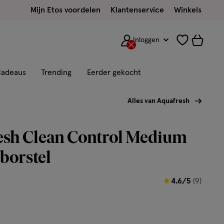
Mijn Etos voordelen
Klantenservice
Winkels
Inloggen
adeaus
Trending
Eerder gekocht
Alles van Aquafresh
esh Clean Control Medium
borstel
4.6
4.6/5
(9)
van
5
sterren