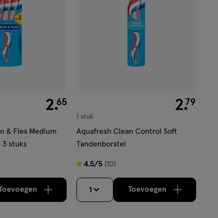
€ 2.65
2
.
€ 2.79
2
.
65
79
1 stuk
an & Flex Medium
Aquafresh Clean Control Soft
 3 stuks
Tandenborstel
4.5
4.5/5
(10)
van
5
Toevoegen
Toevoegen
1
verhoog aantal met één
,
Limiet bereikt.
verhoog aantal m
Je kan maximaa
sterren
op