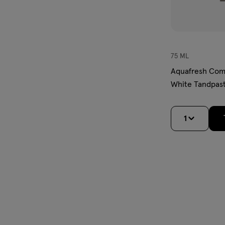
75 ML
Aquafresh Comp
White Tandpast
1