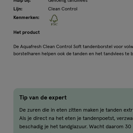
Hulp bij:
Gevoelig tandvlees
Lijn:
Clean Control
Kenmerken:
Het product
De Aquafresh Clean Control Soft tandenborstel voor vol
borstelharen helpen ook de tanden en het tandvlees te
heeft een comfortabele rubberen antisliphandgreep, verkr
unieke Aquafresh Flex-Zone helpt bij het beheersen van 
zacht voor het tandvlees en verwijdert tandplak. Door de f
borstelkop zich aan aan de contouren van de mond. De A
tandenborstel komt in een recyclebare, 100% plasticvrij
gerecycled karton met een venster van geregenereerde c
Tip van de expert
duurzamere verpakking helpt Aquafresh het eenmalig geb
De zuren die in eten zitten maken je tanden ext
300 ton per jaar te verminderen.* We raden aan om twe
lang met de Aquafresh Clean Contral tandenborstel Toot
Als je direct na het eten je tandenpoetst, verzw
november 2021, gebaseerd op de wereldwijde plastic verp
beschadig je het tandglazuur. Wacht daarom 30