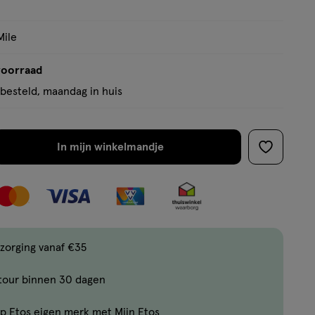
op
basis
Mile
van
10
voorraad
reviews
besteld, maandag in huis
In mijn winkelmandje
verhoog
toevoege
aantal
aan
met
verlanglijs
één
,
Limiet
zorging vanaf €35
bereikt.
tour binnen 30 dagen
Je
kan
p Etos eigen merk met Mijn Etos