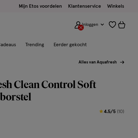
Mijn Etos voordelen
Klantenservice
Winkels
Inloggen
adeaus
Trending
Eerder gekocht
Alles van Aquafresh
sh Clean Control Soft
borstel
4.5
4.5/5
(10)
van
5
sterren