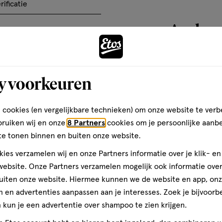
het
het
het
rificatie
basis
el
artikel
artikel
artikel
van
Andere
te
te
te
ten
10
rdelen
beoordelen
beoordelen
beoordelen
reviews
met
met
met
3
4
5
toevoegen
y voorkeuren
ren.
sterren.
sterren.
sterren.
aan
rmee
Hiermee
Hiermee
Hiermee
verlanglijst
n
open
open
open
 cookies (en vergelijkbare technieken) om onze website te verb
je
je
je
bruiken wij en onze
8 Partners
cookies om je persoonlijke aanb
een
een
een
te tonen binnen en buiten onze website.
ier.
enformulier.
vragenformulier.
vragenformulier.
vragenformulier.
ies verzamelen wij en onze Partners informatie over je klik- e
ebsite. Onze Partners verzamelen mogelijk ook informatie over 
uiten onze website. Hiermee kunnen we de website en app, on
 en advertenties aanpassen aan je interesses. Zoek je bijvoorb
kun je een advertentie over shampoo te zien krijgen.
teren op
Recentste