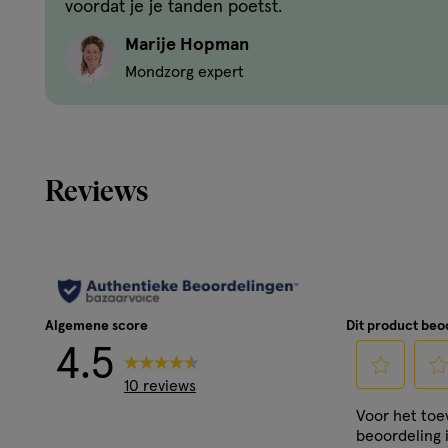
voordat je je tanden poetst.
Kenmerken
Marije Hopman
Recyclebaar, 100% plasticvrije verpakking gemaakt v
Mondzorg expert
Aquafresh Clean Control Soft variant tandenborstel
antisliphandgreep in 4 kleuren Flexibele Ball-Joint p
tanden en tandvlees
Reviews
Algemene score
Dit product be
4.5
10 reviews
Selecteer
Sele
Voor het to
om
om
beoordeling 