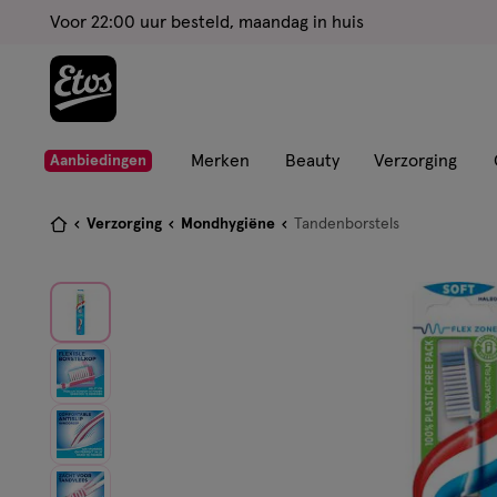
ga
Voor 22:00 uur besteld, maandag in huis
naar
de
hoofd
content
ga
Merken
Beauty
Verzorging
Aanbiedingen
naar
de
Je
Verzorging
Mondhygiëne
Tandenborstels
zoekbalk
bent
ga
hier:
naar
de
footer