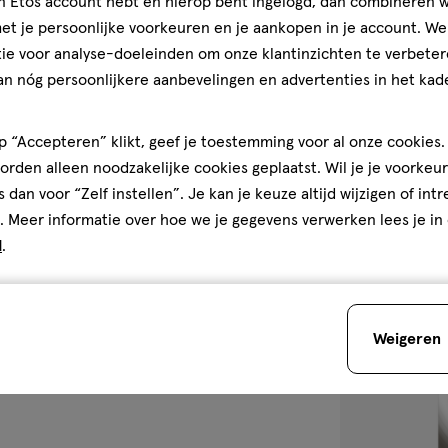
jn Etos account hebt en hierop bent ingelogd, dan combineren w
75 ML
t je persoonlijke voorkeuren en je aankopen in je account. W
Aquafresh Fres
ie voor analyse-doeleinden om onze klantinzichten te verbeter
Tandpasta 75 M
an nóg persoonlijkere aanbevelingen en advertenties in het kade
Kwaliteit
4.5
4.5/5
(14)
Kwaliteit, 5.0 van 5
5.0
van
e
 “Accepteren” klikt, geef je toestemming voor al onze cookies. 
Prijs
5
1
rden alleen noodzakelijke cookies geplaatst. Wil je je voorkeur
Prijs, 5.0 van 5
5.0
sterren
s dan voor “Zelf instellen”. Je kan je keuze altijd wijzigen of int
den
op
Gebruiksgemak
. Meer informatie over hoe we je gegevens verwerken lees je in
basis
Gebruiksgemak, 5.0 van 5
5.0
d
.
van
toevoegen
14
aan
reviews
verlanglijst
Weigeren