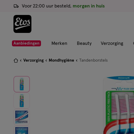
ga
Voor 22:00 uur besteld,
morgen in huis
naar
de
hoofd
content
ga
Merken
Beauty
Verzorging
Aanbiedingen
naar
de
Je
Verzorging
Mondhygiëne
Tandenborstels
zoekbalk
bent
ga
hier:
naar
de
footer