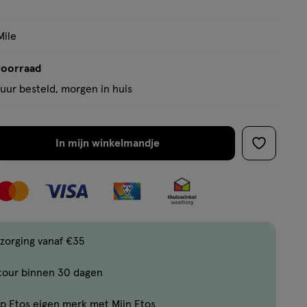
op
basis
Mile
van
10
voorraad
reviews
uur besteld, morgen in huis
In mijn winkelmandje
verhoog
toevoege
aantal
aan
met
verlanglijs
één
,
Limiet
zorging vanaf €35
bereikt.
tour binnen 30 dagen
Je
kan
p Etos eigen merk met Mijn Etos