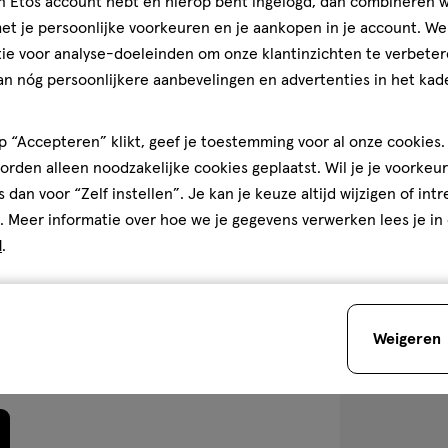
jn Etos account hebt en hierop bent ingelogd, dan combineren w
75 ML
t je persoonlijke voorkeuren en je aankopen in je account. W
Aquafresh Fres
ie voor analyse-doeleinden om onze klantinzichten te verbeter
Tandpasta 75 M
an nóg persoonlijkere aanbevelingen en advertenties in het kade
Prijs
4.5
4.5/5
(14)
Prijs, 2.0 van 5
2.0
van
m
 “Accepteren” klikt, geef je toestemming voor al onze cookies. 
Gebruiksgemak
5
1
. je
rden alleen noodzakelijke cookies geplaatst. Wil je je voorkeur
Gebruiksgemak, 4.0 van 5
4.0
r
sterren
s dan voor “Zelf instellen”. Je kan je keuze altijd wijzigen of int
op
eld,
. Meer informatie over hoe we je gegevens verwerken lees je in
basis
l
d
.
van
Kan
toevoegen
ssen
14
aan
reviews
verlanglijst
Weigeren
den