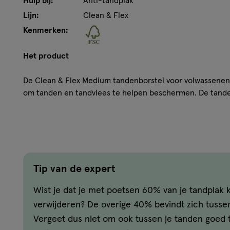
Hulp bij:
Anti-tandplak
Lijn:
Clean & Flex
Kenmerken:
Het product
De Clean & Flex Medium tandenborstel voor volwassenen
om tanden en tandvlees te helpen beschermen. De tande
comfortabele rubberen antisliphandgreep. Verkrijgbaar in
Aquafresh Flex-Zone, die helpt de druk tijdens het poet
het tandvlees en verwijdert tandplak. De Aquafresh Clea
een recyclebare, 100% plasticvrije verpakking gemaakt v
venster van geregenereerde cellulose. Door deze duurza
Aquafresh de impact van plastic voor eenmalig gebruik 
Tip van de expert
ton per jaar te verminderen.* We raden aan om twee kee
Wist je dat je met poetsen 60% van je tandplak 
met de Aquafresh Clean & Flex tandenborstel te poetsen.
Flex Medium tandenborstel 2+1 koopt, krijg je één tanden
verwijderen? De overige 40% bevindt zich tussen
november 2021, gebaseerd op de wereldwijde plasticverp
Vergeet dus niet om ook tussen je tanden goed t