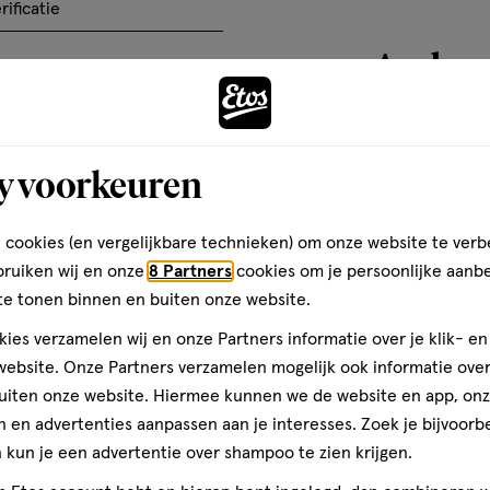
het
het
het
rificatie
basis
el
artikel
artikel
artikel
van
Andere
te
te
te
ten
9
rdelen
beoordelen
beoordelen
beoordelen
reviews
met
met
met
3
4
5
toevoegen
y voorkeuren
ren.
sterren.
sterren.
sterren.
aan
rmee
Hiermee
Hiermee
Hiermee
verlanglijst
n
open
open
open
 cookies (en vergelijkbare technieken) om onze website te verb
je
je
je
bruiken wij en onze
8 Partners
cookies om je persoonlijke aanb
een
een
een
te tonen binnen en buiten onze website.
ier.
enformulier.
vragenformulier.
vragenformulier.
vragenformulier.
ies verzamelen wij en onze Partners informatie over je klik- e
ebsite. Onze Partners verzamelen mogelijk ook informatie over 
uiten onze website. Hiermee kunnen we de website en app, on
 en advertenties aanpassen aan je interesses. Zoek je bijvoorb
kun je een advertentie over shampoo te zien krijgen.
teren op
Recentste