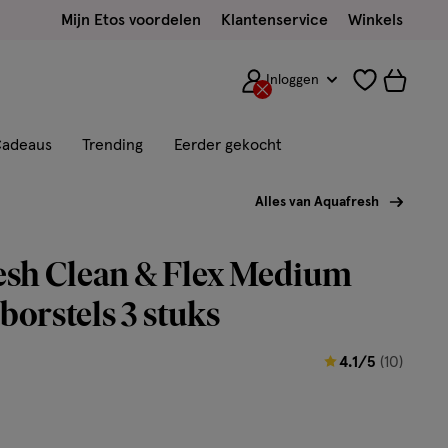
Mijn Etos voordelen
Klantenservice
Winkels
Inloggen
adeaus
Trending
Eerder gekocht
Alles van Aquafresh
esh Clean & Flex Medium
orstels 3 stuks
4.1
4.1/5
(10)
van
5
sterren