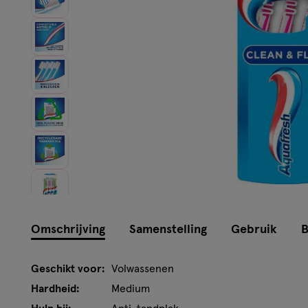
Omschrijving
Samenstelling
Gebruik
B
Geschikt voor:
Volwassenen
Hardheid:
Medium