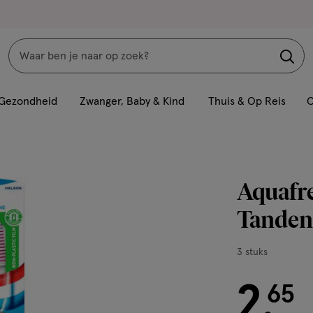
Zoeken
Interactie
met
Gezondheid
Zwanger, Baby & Kind
Thuis & Op Reis
C
dit
veld
opent
een
Aquafr
volledig
venster
Tandenb
met
geavanceerde
3
3 stuks
zoekopties
stuks,
2
€ 2.65
65
.