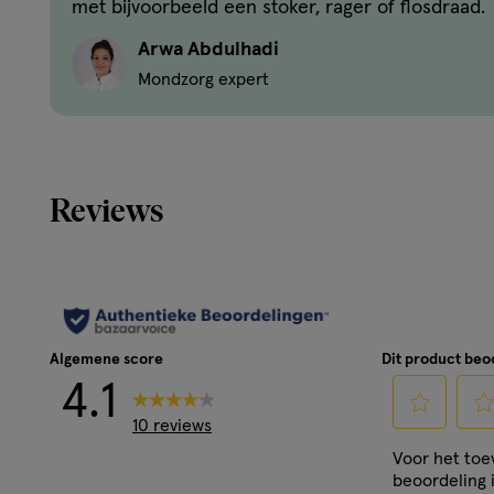
met bijvoorbeeld een stoker, rager of flosdraad.
Kenmerken
Arwa Abdulhadi
Bij aankoop krijg je 1 tandenborstel gratis Afgerond
Mondzorg expert
tandvlees te beschermen Ergonomische handgreep in
te passen je hand Zacht voor tandvlees en het verwi
Flex-Zone
Reviews
Algemene score
Dit product be
4.1
10 reviews
Selecteer
Sele
Voor het to
om
om
beoordeling 