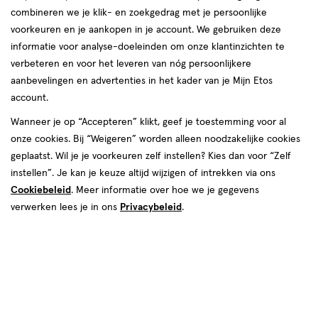
combineren we je klik- en zoekgedrag met je persoonlijke
voorkeuren en je aankopen in je account. We gebruiken deze
informatie voor analyse-doeleinden om onze klantinzichten te
verbeteren en voor het leveren van nóg persoonlijkere
aanbevelingen en advertenties in het kader van je Mijn Etos
account.
Wanneer je op “Accepteren” klikt, geef je toestemming voor al
€ 27.99
27
.
99
onze cookies. Bij “Weigeren” worden alleen noodzakelijke cookies
geplaatst. Wil je je voorkeuren zelf instellen? Kies dan voor “Zelf
Spaar 11 Air Miles
instellen”. Je kan je keuze altijd wijzigen of intrekken via ons
Cookiebeleid
. Meer informatie over hoe we je gegevens
Online op voorraad
verwerken lees je in ons
Privacybeleid
.
Vóór 22:00 uur besteld, morgen in huis
1
In mijn winkelmandje
verhoog
aantal
met