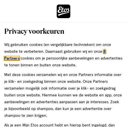
ga
Voor 22:00 uur besteld,
morgen in huis
naar
de
Menu
hoofd
Zoeken
Privacy voorkeuren
content
›
›
ga
Interactie
naar
Wij gebruiken cookies (en vergelijkbare technieken) om onze
Je
Wasmiddel
Alles van Ariel
met
de
website te verbeteren. Daarnaast gebruiken wij en onze
8
bent
Ariel 4-in-1 Pods+ Unstoppables 26
dit
zoekbalk
Partners
cookies om je persoonlijke aanbevelingen en advertenties
ers
Weleda
hier:
veld
ga
Wasmiddelcapsules
te tonen binnen en buiten onze website.
opent
naar
Met deze cookies verzamelen wij en onze Partners informatie over
een
de
26
26 stuks
je klik- en zoekgedrag binnen onze website. Onze Partners
volledig
stuks,
footer
verzamelen mogelijk ook informatie over je klik- en zoekgedrag
venster
buiten onze website. Hiermee kunnen we de website en app, onze
toevoegen
met
aanbevelingen en advertenties aanpassen aan je interesses. Zoek
aan
geavanceerde
je bijvoorbeeld op shampoo, dan kun je een advertentie over
verlanglijst
zoekopties
shampoo te zien krijgen.
Als je een Mijn Etos account hebt en hierop bent ingelogd, dan