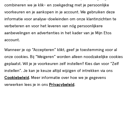
van
combineren we je klik- en zoekgedrag met je persoonlijke
1
voorkeuren en je aankopen in je account. We gebruiken deze
reviews
informatie voor analyse-doeleinden om onze klantinzichten te
verbeteren en voor het leveren van nóg persoonlijkere
aanbevelingen en advertenties in het kader van je Mijn Etos
account.
Wanneer je op “Accepteren” klikt, geef je toestemming voor al
onze cookies. Bij “Weigeren” worden alleen noodzakelijke cookies
geplaatst. Wil je je voorkeuren zelf instellen? Kies dan voor “Zelf
€ 9.25
9
.
25
instellen”. Je kan je keuze altijd wijzigen of intrekken via ons
Cookiebeleid
. Meer informatie over hoe we je gegevens
Spaar 3 Air Miles
verwerken lees je in ons
Privacybeleid
.
Online op voorraad
Vóór 22:00 uur besteld, morgen in huis
1
In mijn winkelmandje
verhoog
aantal