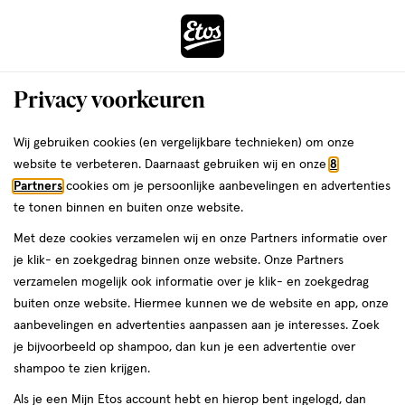
ga
Voor 22:00 uur besteld,
morgen in huis
naar
de
Menu
hoofd
Zoeken
Privacy voorkeuren
content
›
›
ga
Interactie
naar
Wij gebruiken cookies (en vergelijkbare technieken) om onze
Je
Baby bad- en doucheverzorging
Alles van Attitude Baby
met
de
website te verbeteren. Daarnaast gebruiken wij en onze
8
bent
ATTITUDE Baby Leaves 2-in-1 Peer &
dit
zoekbalk
Partners
cookies om je persoonlijke aanbevelingen en advertenties
ers
Weleda
hier:
veld
ga
Nectar Haar & Body Foaming Zeep 295
te tonen binnen en buiten onze website.
opent
naar
ML
Met deze cookies verzamelen wij en onze Partners informatie over
een
de
je klik- en zoekgedrag binnen onze website. Onze Partners
volledig
footer
295
1
295 ML
1/5
(1)
verzamelen mogelijk ook informatie over je klik- en zoekgedrag
venster
ML,
van
buiten onze website. Hiermee kunnen we de website en app, onze
met
5
aanbevelingen en advertenties aanpassen aan je interesses. Zoek
geavanceerde
toevoegen
sterren
je bijvoorbeeld op shampoo, dan kun je een advertentie over
zoekopties
aan
op
shampoo te zien krijgen.
verlanglijst
basis
Als je een Mijn Etos account hebt en hierop bent ingelogd, dan