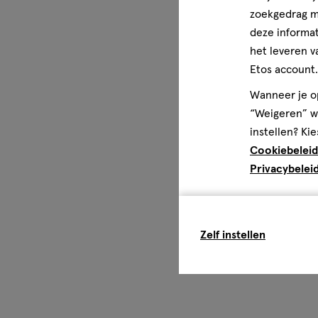
zoekgedrag me
deze informat
het leveren v
Etos account.
Wanneer je op
“Weigeren” wo
instellen? Kie
Cookiebeleid
Privacybelei
Zelf instellen