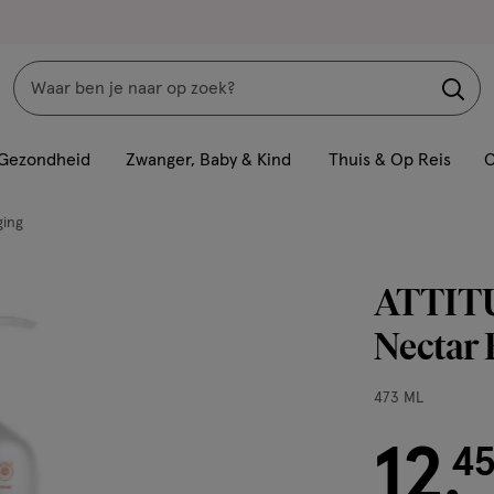
Zoeken
Interactie
met
Gezondheid
Zwanger, Baby & Kind
Thuis & Op Reis
C
dit
veld
ging
opent
een
ATTITU
volledig
venster
Nectar 
met
geavanceerde
473
473 ML
zoekopties
ML,
12
€ 12.45
4
.