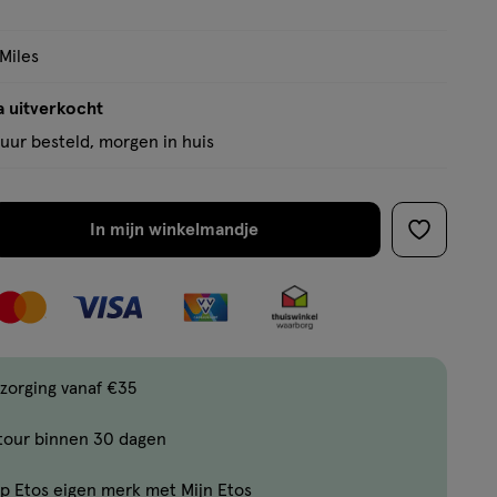
 Miles
a uitverkocht
uur besteld, morgen in huis
In mijn winkelmandje
verhoog
toevoege
aantal
aan
met
verlanglijs
één
,
Bijna
zorging vanaf €35
uitverkocht!
tour binnen 30 dagen
Er
zijn
p Etos eigen merk met Mijn Etos