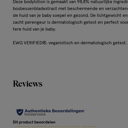
Deze bodylotion is gemaakt van 98,8% natuurlijke ingre
bosbessenbladextract met beschermende en verzachten
de huid van je baby soepel en gezond. De lichtgewicht e
zacht perengeur is dermatologisch getest en perfect voor
tere huid van je baby.
EWG VERIFIED®, veganistisch en dermatologisch getest. 
Ingrediënten
Aqua / Water / Eau, Glycerine, Cocos Nucifera (Kokos)olie
Cetearyl Alcohol, Tapiocazetmeel, Butyrospermum Parkii 
Reviews
Stearate, Glyceryl Stearate, Caprylyl Glycol, Stearyl Alc
Natriumbenzoaat, Kaliumsorbaat, Honokiol, Magnolol, Ci
Vaccinium Myrtillus (Bosbes) bladextract, 2-T-Butylcycl
Undecalactone*, Hexahydro-Methanoindenyl Propionate*, 
(Parfum). Onze producten zijn voortdurend in ontwikkeli
productverpakking voor onze meest nauwkeurige ingredië
Dit product beoordelen