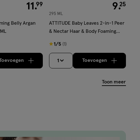
€ 11.99
11
.
€ 9.25
9
.
99
25
295 ML
ing Belly Argan
ATTITUDE Baby Leaves 2-in-1 Peer
 ML
& Nectar Haar & Body Foaming
Zeep 295 ML
1
1/5
(1)
van
5
Toevoegen
Toevoegen
1
verhoog aantal met één
,
Bijna uitverkocht!
verhoog aantal m
Er zijn nog
sterren
op
Toon meer
basis
van
1
reviews