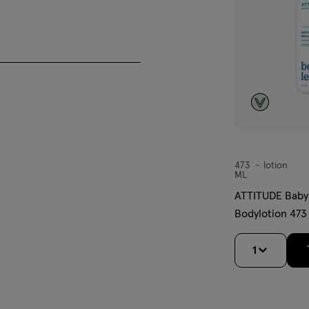
473
lotion
lotion
ML
ATTITUDE Baby
Bodylotion 473
1