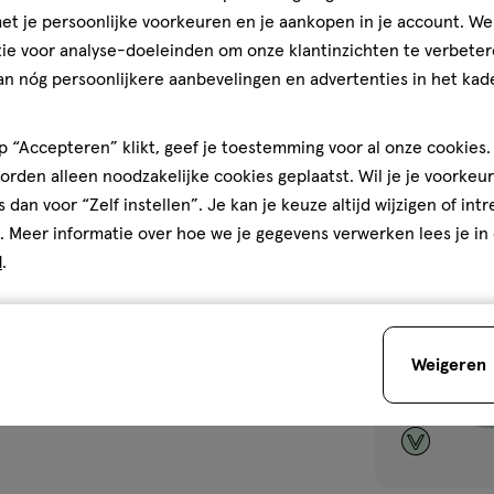
ATTITUDE Bloom
t je persoonlijke voorkeuren en je aankopen in je account. W
Nourishing Bod
ie voor analyse-doeleinden om onze klantinzichten te verbeter
an nóg persoonlijkere aanbevelingen en advertenties in het kade
1
 “Accepteren” klikt, geef je toestemming voor al onze cookies. 
Bijna 
rden alleen noodzakelijke cookies geplaatst. Wil je je voorkeur
s dan voor “Zelf instellen”. Je kan je keuze altijd wijzigen of int
toevoegen
. Meer informatie over hoe we je gegevens verwerken lees je in
aan
d
.
verlanglijst
Weigeren