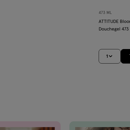
473 ML
ATTITUDE Bloom
Douchegel 473
1