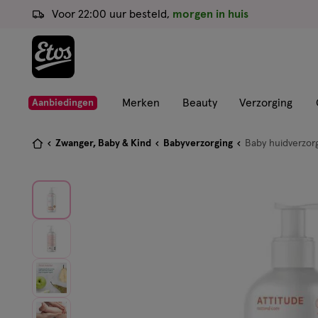
ga
Voor 22:00 uur besteld,
morgen in huis
naar
de
hoofd
content
ga
Merken
Beauty
Verzorging
Aanbiedingen
naar
de
Je
Zwanger, Baby & Kind
Babyverzorging
Baby huidverzor
zoekbalk
bent
ga
hier:
naar
de
footer