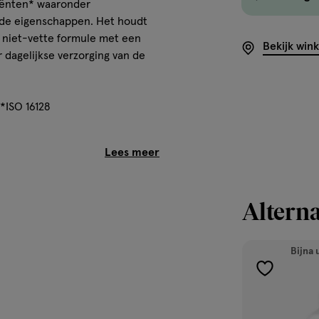
diënten* waaronder
de eigenschappen. Het houdt
n niet-vette formule met een
Bekijk win
 dagelijkse verzorging van de
*ISO 16128
, Caprylic/Capric Triglyceride,
(Shea)-boter, Polyglyceryl-2
Alterna
ohol, Xanthan Gum,
troenzuur, Natriumhydroxide,
ohexyl Acetate*, Gamma-
Bijna 
Triethyl Citrate*, *geur
toevoegen
ng. Raadpleeg de
ntenlijst.
aan
verlanglijst