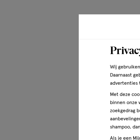
Privac
Wij gebruiken
Daarnaast ge
advertenties 
Met deze cook
binnen onze w
zoekgedrag b
aanbevelingen
shampoo, dan 
Als je een Mi