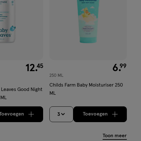
€ 12.45
12
.
€ 6.99
6
.
45
99
250 ML
Childs Farm Baby Moisturiser 250
 Leaves Good Night
ML
 ML
Toevoegen
Toevoegen
3
verhoog aantal met één
,
Bijna uitverkocht!
verhoog aantal m
Er zijn nog
Toon meer