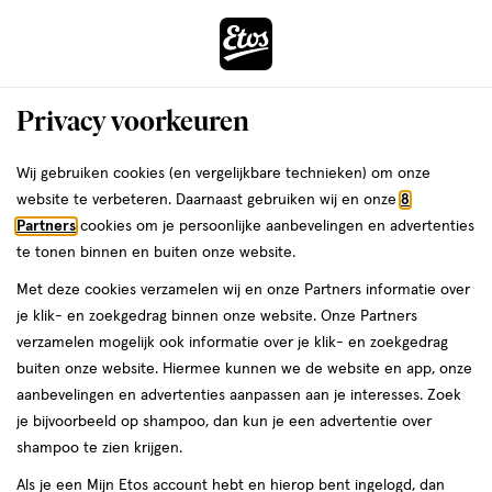
ga
Voor 22:00 uur besteld,
morgen in huis
naar
de
Menu
hoofd
Zoeken
Privacy voorkeuren
content
›
›
ga
Interactie
naar
Wij gebruiken cookies (en vergelijkbare technieken) om onze
Je
Gel
Alles van Aunt Jackie's
met
de
website te verbeteren. Daarnaast gebruiken wij en onze
8
bent
Aunt Jackie's Curls and Coils Ice Curls
dit
zoekbalk
Partners
cookies om je persoonlijke aanbevelingen en advertenties
ers
Weleda
hier:
veld
ga
Jelly 426 GR
te tonen binnen en buiten onze website.
opent
naar
Met deze cookies verzamelen wij en onze Partners informatie over
een
de
426
5
426 GR
gel
5/5
(2)
je klik- en zoekgedrag binnen onze website. Onze Partners
volledig
GR,
footer
van
verzamelen mogelijk ook informatie over je klik- en zoekgedrag
venster
gel
5
buiten onze website. Hiermee kunnen we de website en app, onze
met
toevoegen
sterren
aanbevelingen en advertenties aanpassen aan je interesses. Zoek
geavanceerde
aan
op
je bijvoorbeeld op shampoo, dan kun je een advertentie over
zoekopties
verlanglijst
basis
shampoo te zien krijgen.
van
Als je een Mijn Etos account hebt en hierop bent ingelogd, dan
2