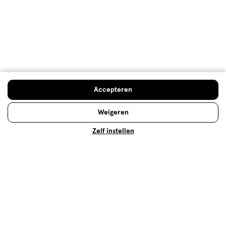
Accepteren
Geelzucht bij baby’s
Weigeren
Hoe ontstaat geelzucht bij baby's? En hoe kan dit
behandeld worden? In dit artikel vertellen we je alles
Zelf instellen
wat je over geelzucht bij baby’s moet weten.
Lees meer
Op zoek naar iets anders?