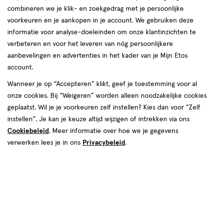
combineren we je klik- en zoekgedrag met je persoonlijke
reviews
voorkeuren en je aankopen in je account. We gebruiken deze
informatie voor analyse-doeleinden om onze klantinzichten te
verbeteren en voor het leveren van nóg persoonlijkere
aanbevelingen en advertenties in het kader van je Mijn Etos
€ 9.99
9
.
99
account.
Spaar 3 Air Miles
Wanneer je op “Accepteren” klikt, geef je toestemming voor al
onze cookies. Bij “Weigeren” worden alleen noodzakelijke cookies
Online op voorraad
geplaatst. Wil je je voorkeuren zelf instellen? Kies dan voor “Zelf
Vóór 22:00 uur besteld, morgen in huis
instellen”. Je kan je keuze altijd wijzigen of intrekken via ons
Cookiebeleid
. Meer informatie over hoe we je gegevens
verwerken lees je in ons
Privacybeleid
.
1
In mijn winkelmandje
verhoog
aantal
met
één
,
Bijna
Gratis
bezorging vanaf €35