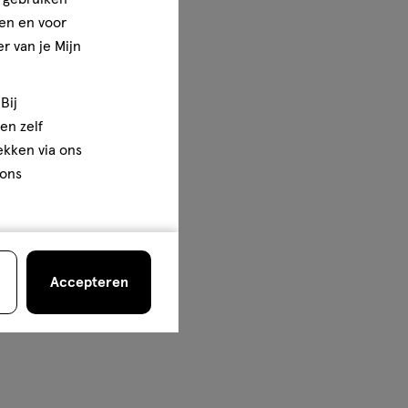
en en voor
r van je Mijn
Bij
en zelf
rekken via ons
 ons
Accepteren