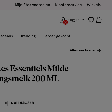
Mijn Etos voordelen
Klantenservice
Winkels
Inloggen
adeaus
Trending
Eerder gekocht
Alles van Avène
es Essentiels Milde
ingsmelk 200 ML
9