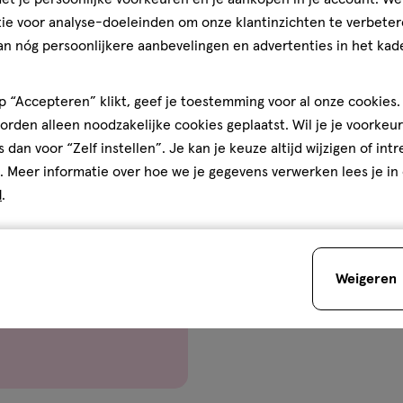
of
ie voor analyse-doeleinden om onze klantinzichten te verbeter
dit
an nóg persoonlijkere aanbevelingen en advertenties in het kade
product
beschikbaar
 “Accepteren” klikt, geef je toestemming voor al onze cookies. 
is
rden alleen noodzakelijke cookies geplaatst. Wil je je voorkeur
bij
s dan voor “Zelf instellen”. Je kan je keuze altijd wijzigen of int
jouw
. Meer informatie over hoe we je gegevens verwerken lees je in
Etos
d
.
winkel.
</p>
je huidverzorging goed
 Dermacare zijn
Weigeren
 door dermatologen