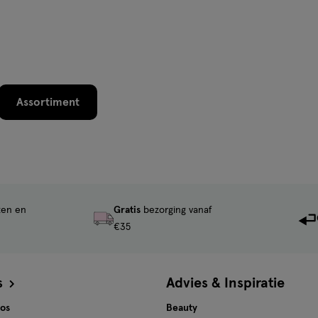
Assortiment
ten en
Gratis
bezorging vanaf
€35
s
Advies & Inspiratie
tos
Beauty