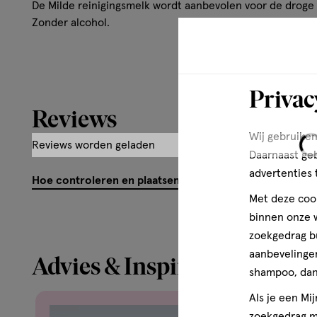
De Milde reinigingsmelk wordt aanbevolen voor de droge 
Zonder alcohol.
Privac
Reviews
Wij gebruiken
Reviews worden geladen
Daarnaast ge
advertenties 
Hoe controleren en plaatsen wij reviews?
Met deze cook
binnen onze w
zoekgedrag b
aanbevelingen
Advies & Inspiratie
shampoo, dan 
Als je een Mi
zoekgedrag me