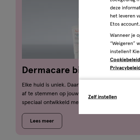
deze informat
het leveren v
Etos account.
Wanneer je op
“Weigeren” wo
instellen? Kie
Cookiebeleid
Privacybelei
Dermacare bij Etos
Elke huid is uniek. Daarom is het belangrijk om 
af te stemmen op jouw huid. De producten van
Zelf instellen
speciaal ontwikkeld met, getest én aanbevolen
Lees meer