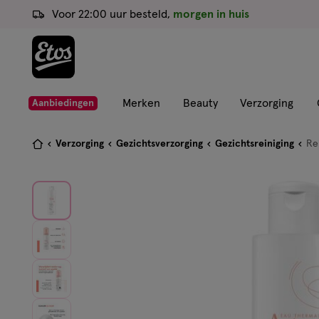
ga
Voor 22:00 uur besteld,
morgen in huis
naar
de
hoofd
content
ga
Merken
Beauty
Verzorging
Aanbiedingen
naar
de
Je
Verzorging
Gezichtsverzorging
Gezichtsreiniging
Re
zoekbalk
bent
ga
hier:
naar
de
footer