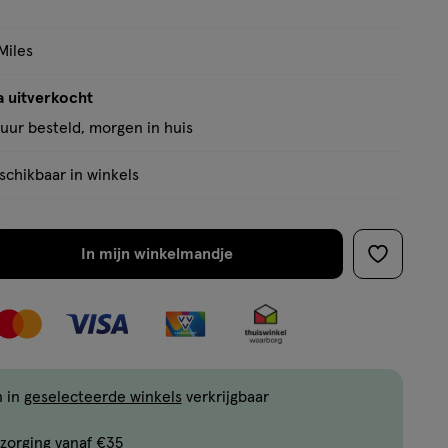
Miles
a uitverkocht
uur besteld, morgen in huis
chikbaar in winkels
In mijn winkelmandje
verhoog
toevoege
aantal
aan
met
verlanglijs
één
,
Bijna
n in
geselecteerde winkels
verkrijgbaar
uitverkocht!
zorging vanaf €35
Er