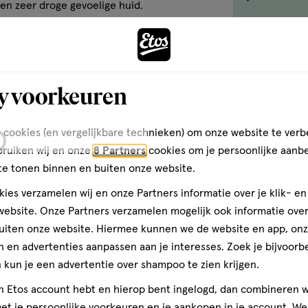
en zeer droge gevoelige huid.
optie
Gratis
re
<em
onclick="docum
button-
Bekijk win
-
y voorkeuren
link.button-
-
 cookies (en vergelijkbare technieken) om onze website te verb
icon.c-
bruiken wij en onze
8 Partners
cookies om je persoonlijke aanb
store-
te tonen binnen en buiten onze website.
stock__link.js-
store-
ies verzamelen wij en onze Partners informatie over je klik- e
stock-
ebsite. Onze Partners verzamelen mogelijk ook informatie over 
link').click()">'B
uiten onze website. Hiermee kunnen we de website en app, on
winkelvoorraad
 en advertenties aanpassen aan je interesses. Zoek je bijvoorb
om
kun je een advertentie over shampoo te zien krijgen.
te
jn Etos account hebt en hierop bent ingelogd, dan combineren w
zien
t je persoonlijke voorkeuren en je aankopen in je account. W