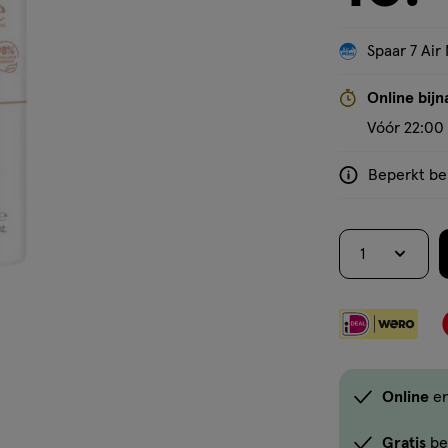
Spaar 7 Air 
'Bekijk winkelvoorraad'
Online bijn
Vóór 22:00 
Beperkt bes
<p>Dit
product
is
1
niet
in
alle
winkels
te
koop.
Online
e
Gebruik
de
Gratis
be