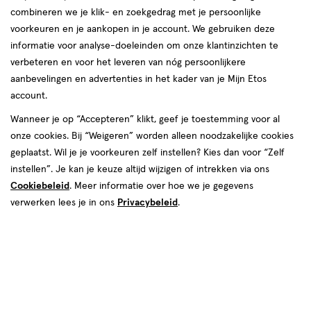
combineren we je klik- en zoekgedrag met je persoonlijke
voorkeuren en je aankopen in je account. We gebruiken deze
informatie voor analyse-doeleinden om onze klantinzichten te
verbeteren en voor het leveren van nóg persoonlijkere
aanbevelingen en advertenties in het kader van je Mijn Etos
€ 18.89
18
.
89
account.
Spaar 7 Air Miles
Wanneer je op “Accepteren” klikt, geef je toestemming voor al
onze cookies. Bij “Weigeren” worden alleen noodzakelijke cookies
Online op voorraad
geplaatst. Wil je je voorkeuren zelf instellen? Kies dan voor “Zelf
Vóór 22:00 uur besteld, morgen in huis
instellen”. Je kan je keuze altijd wijzigen of intrekken via ons
Cookiebeleid
. Meer informatie over hoe we je gegevens
Beperkt beschikbaar in winkels
<p>Dit
verwerken lees je in ons
Privacybeleid
.
product
is
1
In mijn winkelmandje
verhoog
niet
aantal
in
met
alle
één
winkels