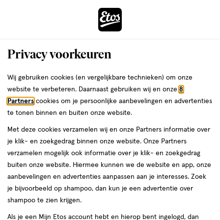
ga
Voor 22:00 uur besteld,
morgen in huis
naar
de
Menu
hoofd
Zoeken
Privacy voorkeuren
content
›
›
ga
Interactie
naar
Wij gebruiken cookies (en vergelijkbare technieken) om onze
Je
Face wash
Alles van Avène
met
de
website te verbeteren. Daarnaast gebruiken wij en onze
8
bent
Avène Les Essentiels Reinigende
dit
zoekbalk
Partners
cookies om je persoonlijke aanbevelingen en advertenties
ers
Weleda
hier:
veld
ga
Mousse 150 ML
te tonen binnen en buiten onze website.
opent
naar
Met deze cookies verzamelen wij en onze Partners informatie over
een
de
50
50 ML
mousse
je klik- en zoekgedrag binnen onze website. Onze Partners
volledig
ML,
footer
verzamelen mogelijk ook informatie over je klik- en zoekgedrag
venster
mousse
buiten onze website. Hiermee kunnen we de website en app, onze
toevoegen
met
aanbevelingen en advertenties aanpassen aan je interesses. Zoek
aan
geavanceerde
je bijvoorbeeld op shampoo, dan kun je een advertentie over
verlanglijst
zoekopties
shampoo te zien krijgen.
Als je een Mijn Etos account hebt en hierop bent ingelogd, dan