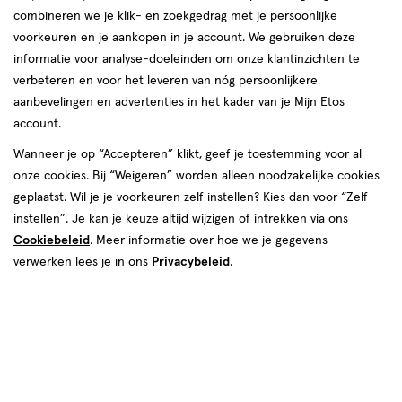
combineren we je klik- en zoekgedrag met je persoonlijke
voorkeuren en je aankopen in je account. We gebruiken deze
informatie voor analyse-doeleinden om onze klantinzichten te
verbeteren en voor het leveren van nóg persoonlijkere
aanbevelingen en advertenties in het kader van je Mijn Etos
account.
Wanneer je op “Accepteren” klikt, geef je toestemming voor al
€ 28.50
28
.
50
onze cookies. Bij “Weigeren” worden alleen noodzakelijke cookies
geplaatst. Wil je je voorkeuren zelf instellen? Kies dan voor “Zelf
Spaar 11 Air Miles
instellen”. Je kan je keuze altijd wijzigen of intrekken via ons
Cookiebeleid
. Meer informatie over hoe we je gegevens
Online bijna uitverkocht
verwerken lees je in ons
Privacybeleid
.
Vóór 22:00 uur besteld, morgen in huis
Beperkt beschikbaar in winkels
<p>Dit
product
is
1
In mijn winkelmandje
verhoog
niet