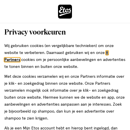
ga
Voor 22:00 uur besteld, maandag in huis
naar
de
Menu
hoofd
Zoeken
Privacy voorkeuren
content
›
›
ga
Interactie
naar
Wij gebruiken cookies (en vergelijkbare technieken) om onze
Je
Gezichtscrème
Alles van Avène
met
de
website te verbeteren. Daarnaast gebruiken wij en onze
8
bent
Avène Tolérance Control Balsem 40
dit
zoekbalk
Partners
cookies om je persoonlijke aanbevelingen en advertenties
ers
Weleda
hier:
veld
ga
ML
te tonen binnen en buiten onze website.
opent
naar
Met deze cookies verzamelen wij en onze Partners informatie over
een
de
40
40 ML
zalf
je klik- en zoekgedrag binnen onze website. Onze Partners
volledig
ML,
footer
verzamelen mogelijk ook informatie over je klik- en zoekgedrag
venster
zalf
buiten onze website. Hiermee kunnen we de website en app, onze
toevoegen
met
aanbevelingen en advertenties aanpassen aan je interesses. Zoek
aan
geavanceerde
je bijvoorbeeld op shampoo, dan kun je een advertentie over
verlanglijst
zoekopties
shampoo te zien krijgen.
Als je een Mijn Etos account hebt en hierop bent ingelogd, dan