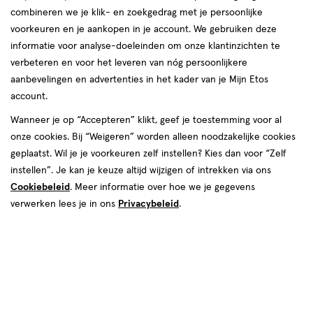
combineren we je klik- en zoekgedrag met je persoonlijke
voorkeuren en je aankopen in je account. We gebruiken deze
informatie voor analyse-doeleinden om onze klantinzichten te
verbeteren en voor het leveren van nóg persoonlijkere
aanbevelingen en advertenties in het kader van je Mijn Etos
account.
€ 5.99
5
.
99
2+2 gratis
Product
Wanneer je op “Accepteren” klikt, geef je toestemming voor al
badge
Je bespaart €11,98 bij 4 stuks
onze cookies. Bij “Weigeren” worden alleen noodzakelijke cookies
tooltip
geplaatst. Wil je je voorkeuren zelf instellen? Kies dan voor “Zelf
instellen”. Je kan je keuze altijd wijzigen of intrekken via ons
Spaar 2 Air Miles
Cookiebeleid
. Meer informatie over hoe we je gegevens
Online op voorraad
verwerken lees je in ons
Privacybeleid
.
Voor 22:00 besteld, maandag in huis
4
In mijn winkelmandje
verhoog
aantal
met