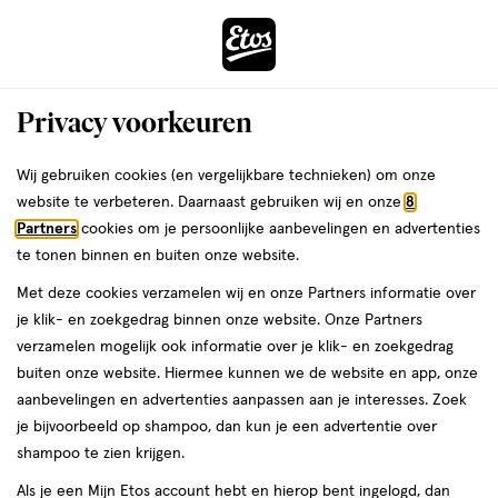
ga
Voor 22:00 uur besteld, maandag in huis
naar
de
Menu
hoofd
Zoeken
Privacy voorkeuren
content
›
›
ga
Interactie
naar
Wij gebruiken cookies (en vergelijkbare technieken) om onze
Je
Douchegel
Alles van AXE
met
de
website te verbeteren. Daarnaast gebruiken wij en onze
8
bent
AXE Excite 3-in-1 Douchegel 250 ML
dit
zoekbalk
Partners
cookies om je persoonlijke aanbevelingen en advertenties
ers
Weleda
hier:
veld
ga
te tonen binnen en buiten onze website.
250
250 ML
opent
naar
Met deze cookies verzamelen wij en onze Partners informatie over
ML,
een
de
je klik- en zoekgedrag binnen onze website. Onze Partners
2+2
volledig
footer
toevoegen
verzamelen mogelijk ook informatie over je klik- en zoekgedrag
gratis
venster
aan
buiten onze website. Hiermee kunnen we de website en app, onze
met
verlanglijst
aanbevelingen en advertenties aanpassen aan je interesses. Zoek
geavanceerde
je bijvoorbeeld op shampoo, dan kun je een advertentie over
zoekopties
shampoo te zien krijgen.
Als je een Mijn Etos account hebt en hierop bent ingelogd, dan