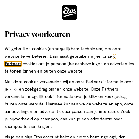
ga
Voor 22:00 uur besteld,
morgen in huis
naar
de
Menu
hoofd
Zoeken
Privacy voorkeuren
content
›
›
ga
Interactie
naar
Wij gebruiken cookies (en vergelijkbare technieken) om onze
Je
Deodorant
Alles van AXE
met
de
website te verbeteren. Daarnaast gebruiken wij en onze
8
bent
AXE Unite Deodorant Bodyspray 150
dit
zoekbalk
Partners
cookies om je persoonlijke aanbevelingen en advertenties
ers
Weleda
hier:
veld
ga
ML
te tonen binnen en buiten onze website.
opent
naar
Met deze cookies verzamelen wij en onze Partners informatie over
een
de
150
4.2
150 ML
spray
4.2/5
(51)
je klik- en zoekgedrag binnen onze website. Onze Partners
volledig
ML,
footer
van
verzamelen mogelijk ook informatie over je klik- en zoekgedrag
venster
spray
5
2+2
buiten onze website. Hiermee kunnen we de website en app, onze
met
toevoegen
sterren
gratis
aanbevelingen en advertenties aanpassen aan je interesses. Zoek
geavanceerde
aan
op
je bijvoorbeeld op shampoo, dan kun je een advertentie over
zoekopties
verlanglijst
basis
shampoo te zien krijgen.
van
Als je een Mijn Etos account hebt en hierop bent ingelogd, dan
51