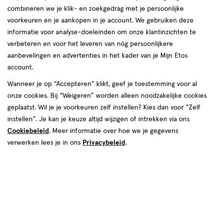
combineren we je klik- en zoekgedrag met je persoonlijke
reviews
voorkeuren en je aankopen in je account. We gebruiken deze
informatie voor analyse-doeleinden om onze klantinzichten te
verbeteren en voor het leveren van nóg persoonlijkere
aanbevelingen en advertenties in het kader van je Mijn Etos
account.
Wanneer je op “Accepteren” klikt, geef je toestemming voor al
€ 7.69
7
.
onze cookies. Bij “Weigeren” worden alleen noodzakelijke cookies
69
2+2 gratis
Product
geplaatst. Wil je je voorkeuren zelf instellen? Kies dan voor “Zelf
badge
Je bespaart €15,38 bij 4 stuks
instellen”. Je kan je keuze altijd wijzigen of intrekken via ons
tooltip
Cookiebeleid
. Meer informatie over hoe we je gegevens
Spaar 3 Air Miles
verwerken lees je in ons
Privacybeleid
.
Online op voorraad
Vóór 22:00 uur besteld, morgen in huis
4
In mijn winkelmandje
verhoog
aantal