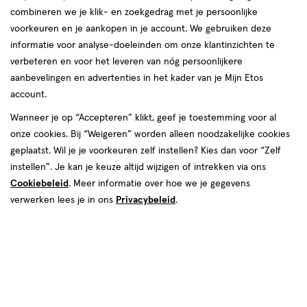
combineren we je klik- en zoekgedrag met je persoonlijke
voorkeuren en je aankopen in je account. We gebruiken deze
informatie voor analyse-doeleinden om onze klantinzichten te
€ 21.49
21
.
verbeteren en voor het leveren van nóg persoonlijkere
49
aanbevelingen en advertenties in het kader van je Mijn Etos
account.
Spaar 8 Air Miles
Wanneer je op “Accepteren” klikt, geef je toestemming voor al
Online op voorraad
onze cookies. Bij “Weigeren” worden alleen noodzakelijke cookies
Vóór 22:00 uur besteld, morgen in huis
geplaatst. Wil je je voorkeuren zelf instellen? Kies dan voor “Zelf
instellen”. Je kan je keuze altijd wijzigen of intrekken via ons
Cookiebeleid
. Meer informatie over hoe we je gegevens
1
In mijn winkelmandje
verhoog
verwerken lees je in ons
Privacybeleid
.
aantal
met
één
,
Bijna
Gratis
bezorging vanaf €35
uitverkocht!