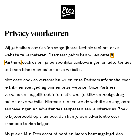
ga
Voor 22:00 uur besteld,
morgen in huis
naar
de
Menu
hoofd
Zoeken
Privacy voorkeuren
content
›
›
ga
Interactie
naar
Wij gebruiken cookies (en vergelijkbare technieken) om onze
Je
Baby & kind gezondheid
Alles van Bactiol
met
de
website te verbeteren. Daarnaast gebruiken wij en onze
8
bent
Bactiol Baby Druppel 5,7 ML
dit
zoekbalk
Partners
cookies om je persoonlijke aanbevelingen en advertenties
ers
Weleda
hier:
veld
ga
te tonen binnen en buiten onze website.
5.7
5
5.7 ML
druppels
5/5
(1)
opent
naar
Met deze cookies verzamelen wij en onze Partners informatie over
ML,
van
een
de
druppels
je klik- en zoekgedrag binnen onze website. Onze Partners
5
volledig
footer
verzamelen mogelijk ook informatie over je klik- en zoekgedrag
toevoegen
sterren
venster
buiten onze website. Hiermee kunnen we de website en app, onze
aan
op
met
aanbevelingen en advertenties aanpassen aan je interesses. Zoek
verlanglijst
basis
geavanceerde
je bijvoorbeeld op shampoo, dan kun je een advertentie over
van
zoekopties
shampoo te zien krijgen.
1
reviews
Als je een Mijn Etos account hebt en hierop bent ingelogd, dan