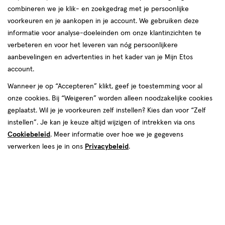
combineren we je klik- en zoekgedrag met je persoonlijke
reviews
voorkeuren en je aankopen in je account. We gebruiken deze
informatie voor analyse-doeleinden om onze klantinzichten te
verbeteren en voor het leveren van nóg persoonlijkere
aanbevelingen en advertenties in het kader van je Mijn Etos
account.
Wanneer je op “Accepteren” klikt, geef je toestemming voor al
€ 6.79
6
.
onze cookies. Bij “Weigeren” worden alleen noodzakelijke cookies
79
geplaatst. Wil je je voorkeuren zelf instellen? Kies dan voor “Zelf
instellen”. Je kan je keuze altijd wijzigen of intrekken via ons
Spaar 2 Air Miles
Cookiebeleid
. Meer informatie over hoe we je gegevens
Online op voorraad
verwerken lees je in ons
Privacybeleid
.
Voor 22:00 besteld, maandag in huis
1
In mijn winkelmandje
verhoog
aantal
met