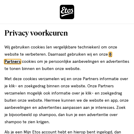
ga
Voor 22:00 uur besteld, maandag in huis
naar
de
Menu
hoofd
Zoeken
Privacy voorkeuren
content
›
›
ga
Interactie
naar
Wij gebruiken cookies (en vergelijkbare technieken) om onze
Je
Droogshampoo
Alles van Batiste
met
de
website te verbeteren. Daarnaast gebruiken wij en onze
8
bent
Batiste Hint of Colour Dark
dit
zoekbalk
Partners
cookies om je persoonlijke aanbevelingen en advertenties
ers
Weleda
hier:
veld
ga
Droogshampoo 200 ML
te tonen binnen en buiten onze website.
opent
naar
Met deze cookies verzamelen wij en onze Partners informatie over
een
de
200
4.3
200 ML
spray
4.3/5
(7)
je klik- en zoekgedrag binnen onze website. Onze Partners
volledig
ML,
footer
van
verzamelen mogelijk ook informatie over je klik- en zoekgedrag
venster
spray
5
buiten onze website. Hiermee kunnen we de website en app, onze
met
toevoegen
sterren
aanbevelingen en advertenties aanpassen aan je interesses. Zoek
geavanceerde
aan
op
je bijvoorbeeld op shampoo, dan kun je een advertentie over
zoekopties
verlanglijst
basis
shampoo te zien krijgen.
van
Als je een Mijn Etos account hebt en hierop bent ingelogd, dan
7