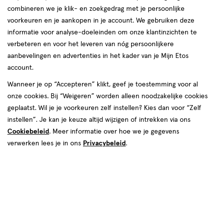
combineren we je klik- en zoekgedrag met je persoonlijke
voorkeuren en je aankopen in je account. We gebruiken deze
informatie voor analyse-doeleinden om onze klantinzichten te
verbeteren en voor het leveren van nóg persoonlijkere
aanbevelingen en advertenties in het kader van je Mijn Etos
account.
Wanneer je op “Accepteren” klikt, geef je toestemming voor al
€ 17.39
17
.
39
onze cookies. Bij “Weigeren” worden alleen noodzakelijke cookies
geplaatst. Wil je je voorkeuren zelf instellen? Kies dan voor “Zelf
Spaar 6 Air Miles
instellen”. Je kan je keuze altijd wijzigen of intrekken via ons
Cookiebeleid
. Meer informatie over hoe we je gegevens
Online bijna uitverkocht
verwerken lees je in ons
Privacybeleid
.
Voor 22:00 besteld, maandag in huis
1
In mijn winkelmandje
verhoog
aantal
met