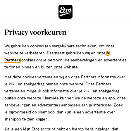
ga
Voor 22:00 uur besteld, maandag in huis
naar
de
Menu
hoofd
Zoeken
Privacy voorkeuren
content
›
›
ga
Interactie
naar
Wij gebruiken cookies (en vergelijkbare technieken) om onze
Je
Gezichtsserum
Alles van Beauty of Joseon
met
de
website te verbeteren. Daarnaast gebruiken wij en onze
8
bent
Beauty of Joseon Revive Serum
dit
zoekbalk
Partners
cookies om je persoonlijke aanbevelingen en advertenties
ers
Weleda
hier:
veld
ga
Ginseng + Snail Mucin 30 ML
te tonen binnen en buiten onze website.
opent
naar
Met deze cookies verzamelen wij en onze Partners informatie over
een
de
30
30 ML
gel
je klik- en zoekgedrag binnen onze website. Onze Partners
volledig
ML,
footer
verzamelen mogelijk ook informatie over je klik- en zoekgedrag
venster
gel
buiten onze website. Hiermee kunnen we de website en app, onze
toevoegen
met
aanbevelingen en advertenties aanpassen aan je interesses. Zoek
aan
geavanceerde
je bijvoorbeeld op shampoo, dan kun je een advertentie over
verlanglijst
zoekopties
shampoo te zien krijgen.
Als je een Mijn Etos account hebt en hierop bent ingelogd, dan