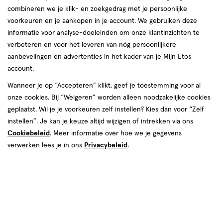
Instellingen aanpassen
combineren we je klik- en zoekgedrag met je persoonlijke
voorkeuren en je aankopen in je account. We gebruiken deze
informatie voor analyse-doeleinden om onze klantinzichten te
verbeteren en voor het leveren van nóg persoonlijkere
Video
aanbevelingen en advertenties in het kader van je Mijn Etos
account.
€ 19.95
19
.
95
Wanneer je op “Accepteren” klikt, geef je toestemming voor al
onze cookies. Bij “Weigeren” worden alleen noodzakelijke cookies
Spaar 7 Air Miles
geplaatst. Wil je je voorkeuren zelf instellen? Kies dan voor “Zelf
instellen”. Je kan je keuze altijd wijzigen of intrekken via ons
Online bijna uitverkocht
Cookiebeleid
. Meer informatie over hoe we je gegevens
Voor 22:00 besteld, maandag in huis
verwerken lees je in ons
Privacybeleid
.
1
In mijn winkelmandje
verhoog
aantal
met
één