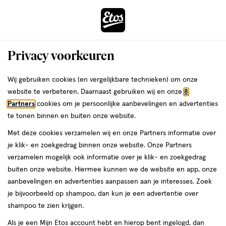
ga
Voor 22:00 uur besteld, maandag in huis
naar
de
Menu
hoofd
Zoeken
Privacy voorkeuren
content
›
›
ga
Interactie
naar
Wij gebruiken cookies (en vergelijkbare technieken) om onze
Je
Sponsjes
Alles van Beautyblender
met
de
website te verbeteren. Daarnaast gebruiken wij en onze
8
bent
Beautyblender Original
dit
zoekbalk
Partners
cookies om je persoonlijke aanbevelingen en advertenties
ers
Weleda
hier:
veld
ga
te tonen binnen en buiten onze website.
1
3
1 stuk
3/5
(2)
opent
naar
Met deze cookies verzamelen wij en onze Partners informatie over
stuk,
van
een
de
je klik- en zoekgedrag binnen onze website. Onze Partners
5
volledig
footer
verzamelen mogelijk ook informatie over je klik- en zoekgedrag
toevoegen
sterren
venster
buiten onze website. Hiermee kunnen we de website en app, onze
aan
op
met
aanbevelingen en advertenties aanpassen aan je interesses. Zoek
verlanglijst
basis
geavanceerde
je bijvoorbeeld op shampoo, dan kun je een advertentie over
van
zoekopties
shampoo te zien krijgen.
2
reviews
Als je een Mijn Etos account hebt en hierop bent ingelogd, dan