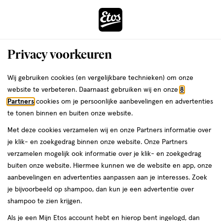
ga
Voor 22:00 uur besteld,
morgen in huis
naar
de
Menu
hoofd
Zoeken
Privacy voorkeuren
content
›
›
ga
Interactie
naar
Wij gebruiken cookies (en vergelijkbare technieken) om onze
Je
Fopspenen
Alles van BIBS
met
de
website te verbeteren. Daarnaast gebruiken wij en onze
8
bent
BIBS Colour Fopspeen Anatomisch
dit
zoekbalk
Partners
cookies om je persoonlijke aanbevelingen en advertenties
ers
Weleda
hier:
veld
ga
Latex Maat 2 Sage/Hunter Green 2
te tonen binnen en buiten onze website.
opent
naar
stuks
Met deze cookies verzamelen wij en onze Partners informatie over
een
de
je klik- en zoekgedrag binnen onze website. Onze Partners
volledig
footer
6-
6-18 Maanden
2 stuks
verzamelen mogelijk ook informatie over je klik- en zoekgedrag
venster
18
buiten onze website. Hiermee kunnen we de website en app, onze
met
Maanden,
aanbevelingen en advertenties aanpassen aan je interesses. Zoek
geavanceerde
2
toevoegen
je bijvoorbeeld op shampoo, dan kun je een advertentie over
zoekopties
stuks,
aan
shampoo te zien krijgen.
verlanglijst
Als je een Mijn Etos account hebt en hierop bent ingelogd, dan