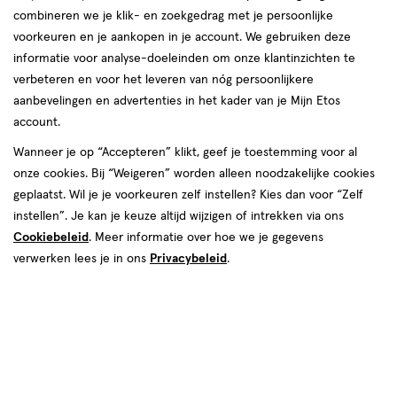
combineren we je klik- en zoekgedrag met je persoonlijke
voorkeuren en je aankopen in je account. We gebruiken deze
informatie voor analyse-doeleinden om onze klantinzichten te
verbeteren en voor het leveren van nóg persoonlijkere
aanbevelingen en advertenties in het kader van je Mijn Etos
account.
Wanneer je op “Accepteren” klikt, geef je toestemming voor al
onze cookies. Bij “Weigeren” worden alleen noodzakelijke cookies
geplaatst. Wil je je voorkeuren zelf instellen? Kies dan voor “Zelf
€ 11.95
11
.
95
instellen”. Je kan je keuze altijd wijzigen of intrekken via ons
Cookiebeleid
. Meer informatie over hoe we je gegevens
Spaar 4 Air Miles
verwerken lees je in ons
Privacybeleid
.
Online op voorraad
Vóór 22:00 uur besteld, morgen in huis
Beperkt beschikbaar in winkels
<p>Dit
product
is