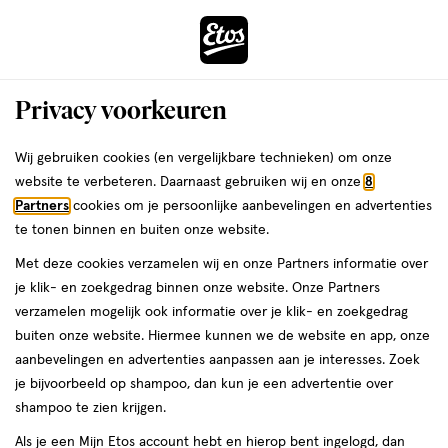
ga
Voor 22:00 uur besteld,
morgen in huis
naar
de
Menu
hoofd
Zoeken
Privacy voorkeuren
content
›
›
ga
Interactie
naar
Wij gebruiken cookies (en vergelijkbare technieken) om onze
Je
Dagcrème
Alles van Biodermal
met
de
website te verbeteren. Daarnaast gebruiken wij en onze
8
bent
Biodermal Clear Skin Dagcrème Spf50
dit
zoekbalk
Partners
cookies om je persoonlijke aanbevelingen en advertenties
ers
Weleda
hier:
veld
ga
40 Ml
te tonen binnen en buiten onze website.
opent
naar
Met deze cookies verzamelen wij en onze Partners informatie over
een
de
40
4.5
40 ML
4.5/5
(8)
je klik- en zoekgedrag binnen onze website. Onze Partners
volledig
ML,
footer
van
verzamelen mogelijk ook informatie over je klik- en zoekgedrag
venster
5
50%
buiten onze website. Hiermee kunnen we de website en app, onze
met
toevoegen
sterren
korting
aanbevelingen en advertenties aanpassen aan je interesses. Zoek
geavanceerde
aan
op
je bijvoorbeeld op shampoo, dan kun je een advertentie over
zoekopties
verlanglijst
basis
shampoo te zien krijgen.
van
Als je een Mijn Etos account hebt en hierop bent ingelogd, dan
8