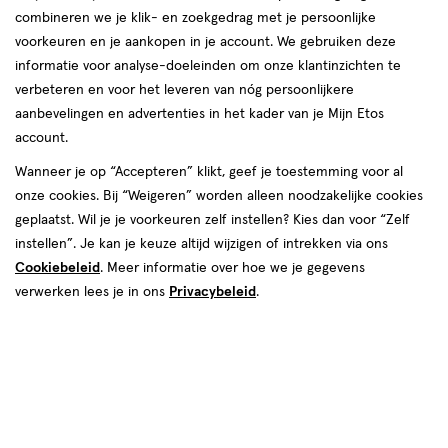
combineren we je klik- en zoekgedrag met je persoonlijke
reviews
voorkeuren en je aankopen in je account. We gebruiken deze
informatie voor analyse-doeleinden om onze klantinzichten te
verbeteren en voor het leveren van nóg persoonlijkere
aanbevelingen en advertenties in het kader van je Mijn Etos
account.
Wanneer je op “Accepteren” klikt, geef je toestemming voor al
van € 29.99 voor € 14.99
29
onze cookies. Bij “Weigeren” worden alleen noodzakelijke cookies
.
99
50% korting
Product
14
.
99
geplaatst. Wil je je voorkeuren zelf instellen? Kies dan voor “Zelf
badge
instellen”. Je kan je keuze altijd wijzigen of intrekken via ons
Je bespaart €14,99
tooltip
Cookiebeleid
. Meer informatie over hoe we je gegevens
verwerken lees je in ons
Privacybeleid
.
Spaar 5 Air Miles
Online op voorraad
Vóór 22:00 uur besteld, morgen in huis
1
In mijn winkelmandje
verhoog