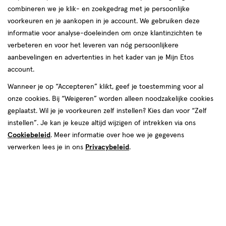
combineren we je klik- en zoekgedrag met je persoonlijke
voorkeuren en je aankopen in je account. We gebruiken deze
informatie voor analyse-doeleinden om onze klantinzichten te
verbeteren en voor het leveren van nóg persoonlijkere
aanbevelingen en advertenties in het kader van je Mijn Etos
account.
€ 23.00
23
.
00
2e halve prijs
Product
Wanneer je op “Accepteren” klikt, geef je toestemming voor al
badge
onze cookies. Bij “Weigeren” worden alleen noodzakelijke cookies
Je bespaart €11,50 bij 2 stuks
tooltip
geplaatst. Wil je je voorkeuren zelf instellen? Kies dan voor “Zelf
instellen”. Je kan je keuze altijd wijzigen of intrekken via ons
Spaar 9 Air Miles
Cookiebeleid
. Meer informatie over hoe we je gegevens
verwerken lees je in ons
Online bijna uitverkocht
Privacybeleid
.
Vóór 22:00 uur besteld, morgen in huis
2
In mijn winkelmandje
verhoog
aantal
met