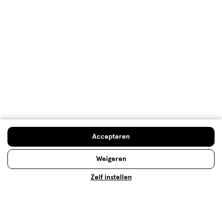
De top 10 van best verkochte
conditioner
Er bestaan veel verschillende conditioners. Wij
hebben onze top 10 meest verkochte conditioners
Accepteren
op een rij gezet, om je te helpen een keuze te
maken.
Weigeren
Zelf instellen
Lees meer