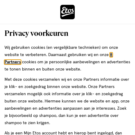
ga
Voor 22:00 uur besteld,
morgen in huis
naar
de
Menu
hoofd
Zoeken
Privacy voorkeuren
content
›
›
ga
Interactie
naar
Wij gebruiken cookies (en vergelijkbare technieken) om onze
Je
Conditioner
Alles van Björn Axén
met
de
website te verbeteren. Daarnaast gebruiken wij en onze
8
bent
Bjorn Axen Scalp Conditioner 250 ML
dit
zoekbalk
Partners
cookies om je persoonlijke aanbevelingen en advertenties
ers
Weleda
hier:
veld
ga
te tonen binnen en buiten onze website.
250
5
250 ML
crème
5/5
(1)
opent
naar
Met deze cookies verzamelen wij en onze Partners informatie over
ML,
van
een
de
crème
je klik- en zoekgedrag binnen onze website. Onze Partners
e
5
2
volledig
footer
verzamelen mogelijk ook informatie over je klik- en zoekgedrag
toevoegen
sterren
venster
halve prijs
buiten onze website. Hiermee kunnen we de website en app, onze
aan
op
met
aanbevelingen en advertenties aanpassen aan je interesses. Zoek
verlanglijst
basis
geavanceerde
je bijvoorbeeld op shampoo, dan kun je een advertentie over
van
zoekopties
shampoo te zien krijgen.
1
reviews
Als je een Mijn Etos account hebt en hierop bent ingelogd, dan