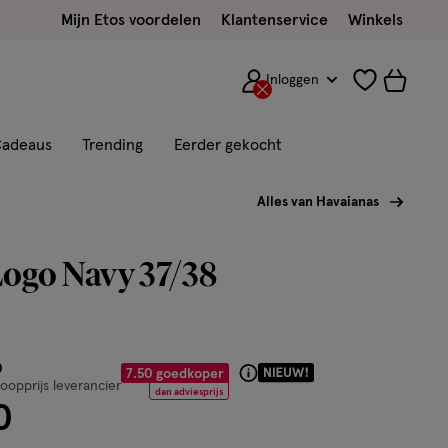
Mijn Etos voordelen
Klantenservice
Winkels
Inloggen
adeaus
Trending
Eerder gekocht
Alles van Havaianas
Logo Navy 37/38
or € 22.50
0
7.50 goedkoper
Product
opprijs leverancier
dan adviesprijs
badge
0
tooltip