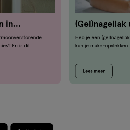
n in
(Gel)nagellak 
geven tips!
ormoonverstorende
Heb je een (gel)nagella
ies? En is dit
kan je make-upvlekken m
Lees meer