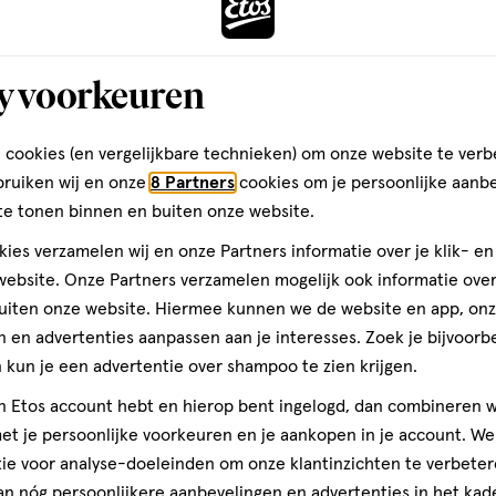
y voorkeuren
 cookies (en vergelijkbare technieken) om onze website te verb
bruiken wij en onze
8 Partners
cookies om je persoonlijke aanb
te tonen binnen en buiten onze website.
ies verzamelen wij en onze Partners informatie over je klik- e
ebsite. Onze Partners verzamelen mogelijk ook informatie over 
90
tablet
tablet
stuks
uiten onze website. Hiermee kunnen we de website en app, on
Orthica Vitami
 en advertenties aanpassen aan je interesses. Zoek je bijvoorb
Tabletten 90 s
kun je een advertentie over shampoo te zien krijgen.
jn Etos account hebt en hierop bent ingelogd, dan combineren w
t je persoonlijke voorkeuren en je aankopen in je account. W
1
ie voor analyse-doeleinden om onze klantinzichten te verbeter
an nóg persoonlijkere aanbevelingen en advertenties in het kade