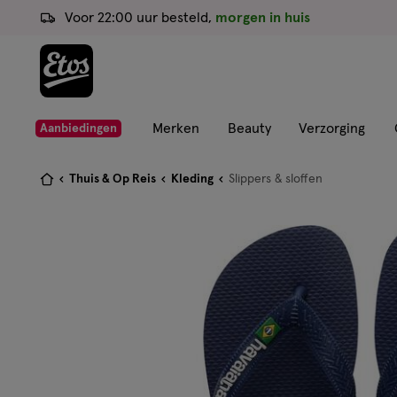
ga
Voor 22:00 uur besteld,
morgen in huis
naar
de
hoofd
content
ga
Merken
Beauty
Verzorging
Aanbiedingen
naar
de
Je
Thuis & Op Reis
Kleding
Slippers & sloffen
zoekbalk
bent
ga
hier:
naar
de
footer