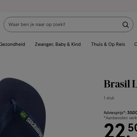
Zoeken
Interactie
met
Gezondheid
Zwanger, Baby & Kind
Thuis & Op Reis
C
dit
veld
opent
een
Brasil 
volledig
venster
1
1 stuk
met
stuk,
geavanceerde
van € 30.00 vo
Adviesprijs*:
30
.
0
zoekopties
*Aanbevolen verko
22
5
.