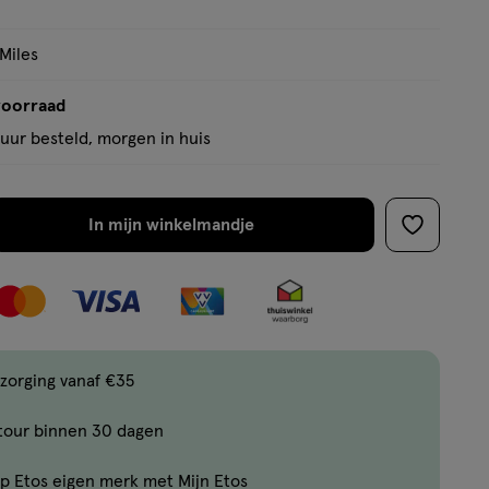
 Miles
voorraad
uur besteld, morgen in huis
In mijn winkelmandje
verhoog
toevoege
aantal
aan
met
verlanglijs
één
,
Limiet
zorging vanaf €35
bereikt.
tour binnen 30 dagen
Je
kan
p Etos eigen merk met Mijn Etos