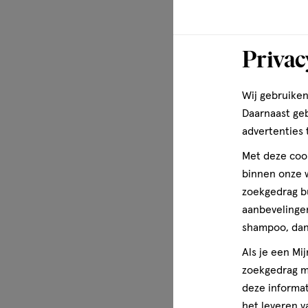
Privac
Wij gebruiken
Daarnaast ge
advertenties 
Met deze cook
binnen onze w
zoekgedrag b
aanbevelingen
shampoo, dan 
Als je een Mi
zoekgedrag me
deze informat
het leveren v