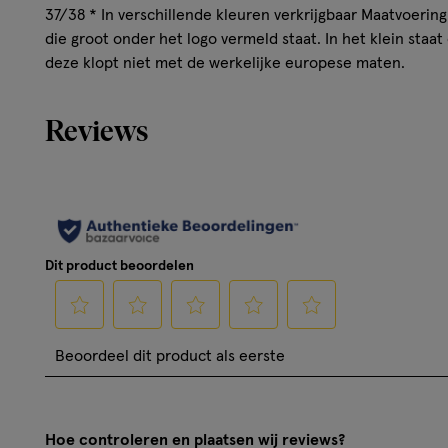
37/38 * In verschillende kleuren verkrijgbaar Maatvoeri
die groot onder het logo vermeld staat. In het klein staa
deze klopt niet met de werkelijke europese maten.
Reviews
Dit product beoordelen
Selecteer
Selecteer
Selecteer
Selecteer
Selecteer
Beoordeel dit product als eerste
om
om
om
om
om
het
het
het
het
het
artikel
artikel
artikel
artikel
artikel
Hoe controleren en plaatsen wij reviews?
te
te
te
te
te