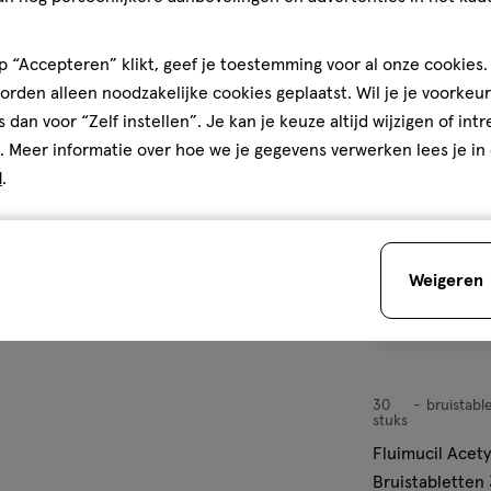
 “Accepteren” klikt, geef je toestemming voor al onze cookies. 
toevoegen
rden alleen noodzakelijke cookies geplaatst. Wil je je voorkeur
aan
s dan voor “Zelf instellen”. Je kan je keuze altijd wijzigen of int
verlanglijst
. Meer informatie over hoe we je gegevens verwerken lees je in
d
.
Weigeren
30
bruistabl
bruistablet
stuks
Fluimucil Acet
Bruistabletten