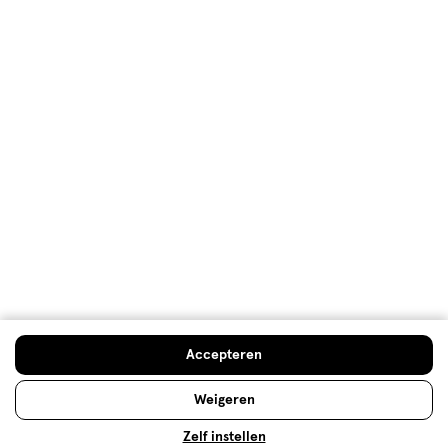
Baard trimmen en scheren voor
dummies
Een baard laten staan is helemaal hot. Een baard
trimmen is hotter. Want wie wil er nu rondlopen met
een pluizige baard die aan alle kanten uitsteekt?
Accepteren
Lees meer
Weigeren
Zelf instellen