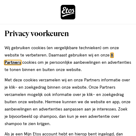
ga
Voor 22:00 uur besteld,
morgen in huis
naar
de
Menu
hoofd
Zoeken
Privacy voorkeuren
content
›
›
ga
Interactie
naar
Wij gebruiken cookies (en vergelijkbare technieken) om onze
Je
Scheerapparaten
Alles van Braun
met
de
website te verbeteren. Daarnaast gebruiken wij en onze
8
bent
Braun Silk-épil 7 Epilator 7-041
dit
zoekbalk
Partners
cookies om je persoonlijke aanbevelingen en advertenties
ers
Weleda
hier:
veld
ga
te tonen binnen en buiten onze website.
1
5
1 stuk
5/5
(1)
opent
naar
Met deze cookies verzamelen wij en onze Partners informatie over
stuk,
van
een
de
je klik- en zoekgedrag binnen onze website. Onze Partners
5
volledig
footer
verzamelen mogelijk ook informatie over je klik- en zoekgedrag
toevoegen
sterren
venster
buiten onze website. Hiermee kunnen we de website en app, onze
aan
op
met
aanbevelingen en advertenties aanpassen aan je interesses. Zoek
verlanglijst
basis
geavanceerde
je bijvoorbeeld op shampoo, dan kun je een advertentie over
van
zoekopties
shampoo te zien krijgen.
1
reviews
Als je een Mijn Etos account hebt en hierop bent ingelogd, dan