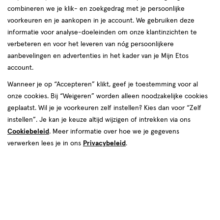
combineren we je klik- en zoekgedrag met je persoonlijke
voorkeuren en je aankopen in je account. We gebruiken deze
informatie voor analyse-doeleinden om onze klantinzichten te
verbeteren en voor het leveren van nóg persoonlijkere
aanbevelingen en advertenties in het kader van je Mijn Etos
account.
€ 125.00
125
.
00
Wanneer je op “Accepteren” klikt, geef je toestemming voor al
onze cookies. Bij “Weigeren” worden alleen noodzakelijke cookies
Spaar 50 Air Miles
geplaatst. Wil je je voorkeuren zelf instellen? Kies dan voor “Zelf
instellen”. Je kan je keuze altijd wijzigen of intrekken via ons
Online bijna uitverkocht
Cookiebeleid
. Meer informatie over hoe we je gegevens
Vóór 22:00 uur besteld, morgen in huis
verwerken lees je in ons
Privacybeleid
.
Beperkt beschikbaar in winkels
<p>Dit
product
is
1
In mijn winkelmandje
verhoog
niet
aantal
in