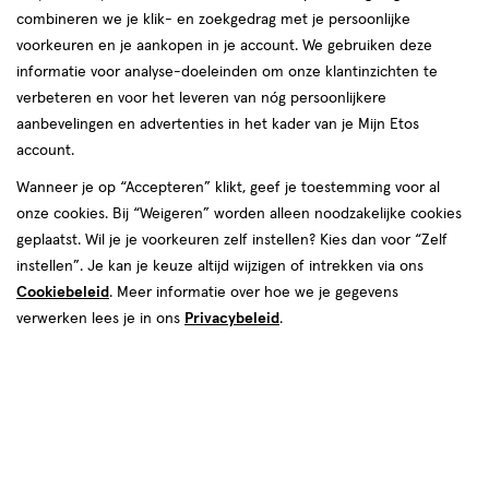
combineren we je klik- en zoekgedrag met je persoonlijke
voorkeuren en je aankopen in je account. We gebruiken deze
informatie voor analyse-doeleinden om onze klantinzichten te
verbeteren en voor het leveren van nóg persoonlijkere
aanbevelingen en advertenties in het kader van je Mijn Etos
account.
Wanneer je op “Accepteren” klikt, geef je toestemming voor al
€ 10.99
10
.
99
onze cookies. Bij “Weigeren” worden alleen noodzakelijke cookies
geplaatst. Wil je je voorkeuren zelf instellen? Kies dan voor “Zelf
Online op voorraad
instellen”. Je kan je keuze altijd wijzigen of intrekken via ons
Cookiebeleid
. Meer informatie over hoe we je gegevens
Voor 22:00 besteld, maandag in huis
verwerken lees je in ons
Privacybeleid
.
1
In mijn winkelmandje
verhoog
aantal
met
één
,