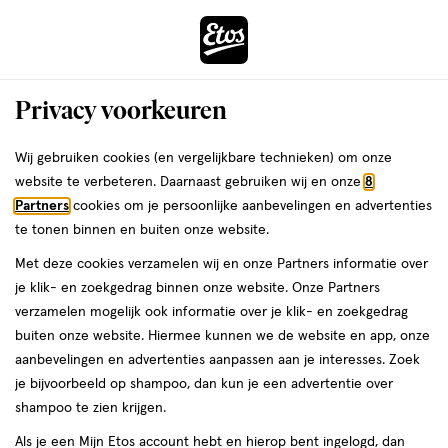
ga
Voor 22:00 uur besteld, maandag in huis
naar
de
Menu
hoofd
Zoeken
Privacy voorkeuren
content
›
›
ga
Interactie
naar
Wij gebruiken cookies (en vergelijkbare technieken) om onze
Je
Hoestdrank
Alles van Bronchostop
met
de
website te verbeteren. Daarnaast gebruiken wij en onze
8
bent
Bronchostop Hoestdrank bij
dit
zoekbalk
Partners
cookies om je persoonlijke aanbevelingen en advertenties
ers
Weleda
hier:
veld
ga
Vastzittende Hoest en Keelpijn 120 ML
te tonen binnen en buiten onze website.
opent
naar
Met deze cookies verzamelen wij en onze Partners informatie over
een
de
geneesmiddel,
geneesmiddel
120 ML
siroop
je klik- en zoekgedrag binnen onze website. Onze Partners
volledig
120
footer
verzamelen mogelijk ook informatie over je klik- en zoekgedrag
venster
ML,
buiten onze website. Hiermee kunnen we de website en app, onze
siroop
toevoegen
met
aanbevelingen en advertenties aanpassen aan je interesses. Zoek
aan
geavanceerde
je bijvoorbeeld op shampoo, dan kun je een advertentie over
verlanglijst
zoekopties
shampoo te zien krijgen.
Als je een Mijn Etos account hebt en hierop bent ingelogd, dan